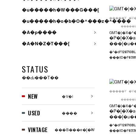
�u�����h�W���G���[
�����Y
�V
�u�����h�o�b�O�^���z�^����
�����b
�A�p����
GMT�}�X�^�[
�P�[�X�a
�A�N�Z�T���[
���[�u�
�^�ԁF
126710B
���iID�F
638
STATUS
��Ԃ���T��
�����Y
�V
NEW
�V�i
�����b
GMT�}�X�^�[
�P�[�X�a
USED
����
���[�u�
�^�ԁF
126710B
VINTAGE
���B���e�[�W
���iID�F
633