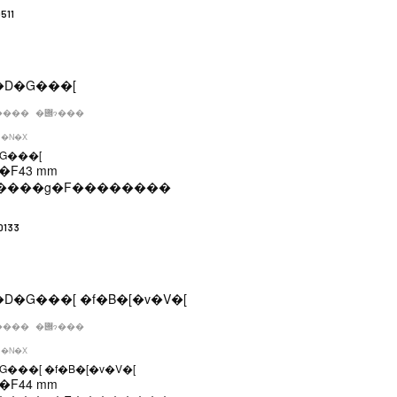
511
����
�݌ɂ���
�N�X
G���[
�F
43 mm
����g�F
��������
0133
����
�݌ɂ���
�N�X
G���[ �f�B�[�v�V�[
�F
44 mm