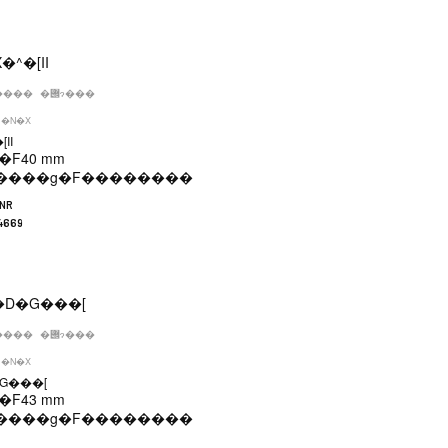
����
�݌ɂ���
�N�X
II
�F
40 mm
����g�F
��������
LNR
4669
����
�݌ɂ���
�N�X
G���[
�F
43 mm
����g�F
��������