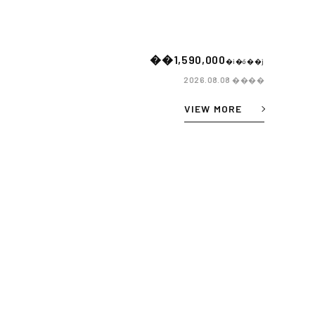
��1,590,000
�i�ō��j
����
2026.08.08
VIEW MORE