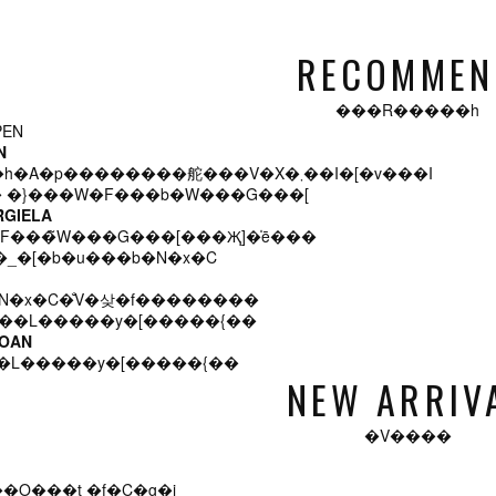
RECOMMEN
���R�����h
N
�u�����h�A�p��������舵���V�X�܂��I�[�v���I
RGIELA
F���̃W���G���[���Җ]�̍ē���
N�x�C�̐V�샂�f��������
LOAN
�L�����y�[�����{��
NEW ARRIV
�V����