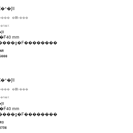
����
�݌ɂ���
�N�X
II
�F
40 mm
����g�F
��������
LNR
5666
����
�݌ɂ���
�N�X
II
�F
40 mm
����g�F
��������
LRO
6736