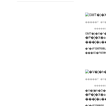
�����Y
�V
�����b
GMT�}�X�^�[
�P�[�X�a
���[�u�
�^�ԁF
126710B
���iID�F
638
�����Y
�V
�����b
�V�[�h�D�
�P�[�X�a
���[�u�
�^�ԁF
126600