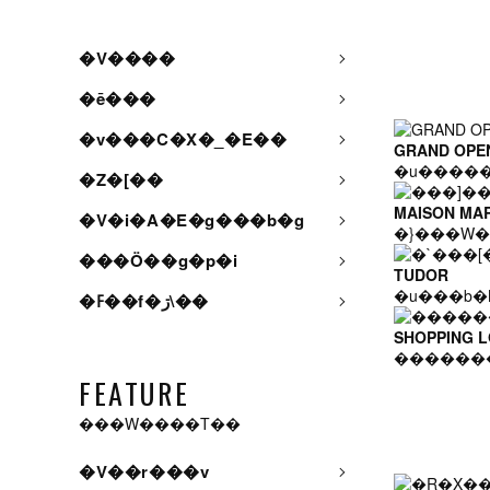
�V����
�ē���
�v���C�X�_�E��
GRAND OPE
�Z�[��
MAISON MA
�V�i�A�E�g���b�g
�}���W�
���Ö��g�p�i
TUDOR
�u���b�
�ߓ��f�ڗ\��
SHOPPING 
������
FEATURE
���W����T��
�V��r���v