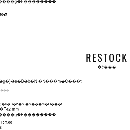
����g�F
��������
5043
RESTOCK
�ē���
�݌ɂ���
g�}�e�B�b�N �N���m�O���t
�F
42 mm
����g�F
��������
11.041.00
5