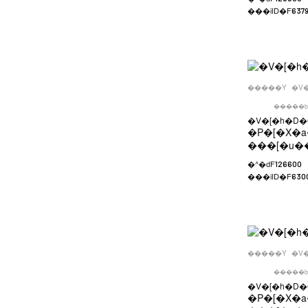
���iID�F
6379
�����Y
�V
�����b
�V�[�h�D�
�P�[�X�a
���[�u�
�^�ԁF
126600
���iID�F
630
�����Y
�V
�����b
�V�[�h�D�
�P�[�X�a