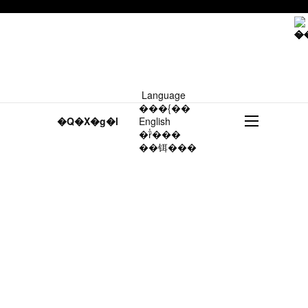
Language
���{��
�Q�X�g�l
English
�ȑ̒���
��铒���