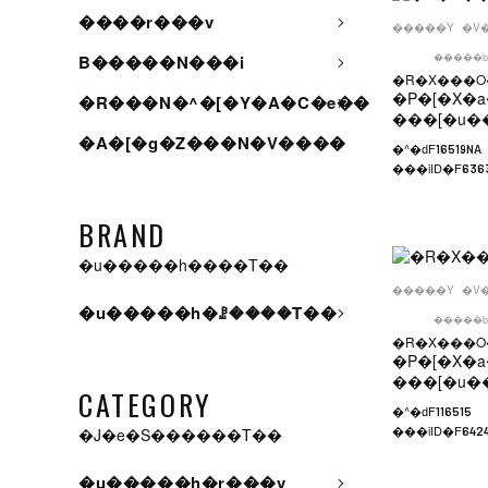
����r���v
�����Y
�V
�����b
B�����N���i
�R�X���O�
�P�[�X�a
�R���N�^�[�Y�A�C�e��
���[�u�
�A�[�g�Z���N�V����
�^�ԁF
16519NA
���iID�F
636
BRAND
�u�����h����T��
�����Y
�V
�u�����h�ꗗ����T��
�����b
�R�X���O�
�P�[�X�a
���[�u�
CATEGORY
�^�ԁF
116515
���iID�F
�J�e�S������T��
642
�u�����h�r���v