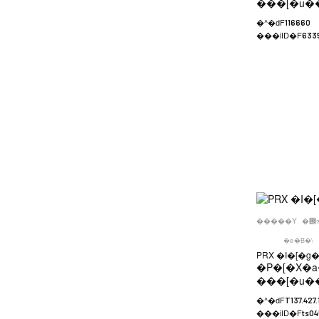
���[�u�
�^�ԁF
116660
���iID�F
633
�����Y
�e�B�\
PRX �I�[�
�P�[�X�a
���[�u�
�^�ԁF
T137.427.
���iID�F
ts04