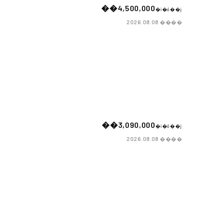
��4,500,000
�i�ō��j
����
2026.08.08
��3,090,000
�i�ō��j
����
2026.08.08