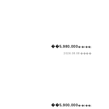
��5,980,000
�i�ō��j
����
2026.08.08
��5,900,000
�i�ō��j