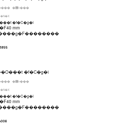
����
�݌ɂ���
�N�X
��t �f�C�g�i
�F
40 mm
����g�F
��������
3855
����
�݌ɂ���
�N�X
��t �f�C�g�i
�F
40 mm
����g�F
��������
4006