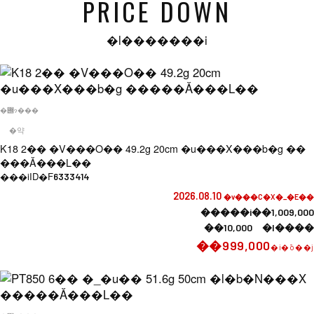
PRICE DOWN
�l�������i
�݌ɂ���
�약
K18 2�� �V���O�� 49.2g 20cm �u���X���b�g ��
���Ǎ���L��
���iID�F
6333414
2026.08.10
�v���C�X�_�E��
�����i��1,009,000
��10,000 �l����
��999,000
�i�ō��j