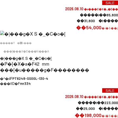
SALE
2026.08.10
�v���C�X�_�E��
�����i��85,800
��31,800 �l����
��54,000
�i�ō��j
�����Y
�݌ɂ���
���[���X�E���N���A
�|���g�X S �_�C�o�[
�P�[�X�a�F
42 mm
���[�u�����g�F
��������
�^�ԁF
PT6248-SS00L-130-4
���iID�F
mr334
SALE
2026.08.10
�v���C�X�_�E��
�����i��223,000
��25,000 �l����
��198,000
�i�ō��j