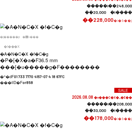
�����i��248,000
��20,000 �l����
��228,000
�i�ō��j
�j�����p
�݌ɂ���
�I���X
�A�N�C�X �f�C�g
�P�[�X�a�F
36.5 mm
���[�u�����g�F
��������
�^�ԁF
01 733 7770 4157-07 4 18 67FC
���iID�F
or858
SALE
2026.08.08
�v���C�X�_�E��
�����i��208,000
��30,000 �l����
��178,000
�i�ō��j