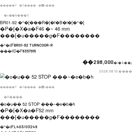
�����Y
�V����
�݌ɂ���
�x��&���X
BR01-92 �^�[���R�[�f�B�l�[�^�[
�P�[�X�a�F
46 �~ 46 mm
���[�u�����g�F
��������
�^�ԁF
BR01-92 TURNCOOR-R
���iID�F
6357915
��298,000
�i�ō��j
����
2026.08.10
�����Y
�V����
�݌ɂ���
�R����
�o�u�� 52 STOP ���~�e�b�h
�P�[�X�a�F
52 mm
���[�u�����g�F
��������
�^�ԁF
L403/03249