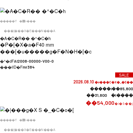
�����Y
�݌ɂ���
���[���X�E���N���A
�A�C�R�� �^�C�h
�P�[�X�a�F
40 mm
���[�u�����g�F
�N�H�[�c
�^�ԁF
AI2008-00000-V00-0
���iID�F
mr384
SALE
2026.08.10
�v���C�X�_�E��
�����i��85,800
��31,800 �l����
��54,000
�i�ō��j
�����Y
�݌ɂ���
���[���X�E���N���A