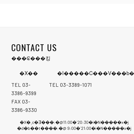
CONTACT US
���₢���킹
�X��
�I�����C���V���b�
TEL
03-
TEL
03-3389-1071
3386-9399
FAX 03-
3386-9330
�X�܉c�Ǝ���:�@11:00�`20:30�i�N�����x�j
�d�b��t����:�@ 9:00�`21:00�i�N�����x�j