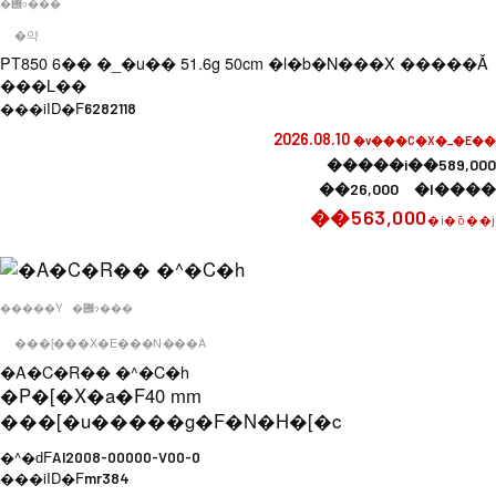
�݌ɂ���
�약
PT850 6�� �_�u�� 51.6g 50cm �l�b�N���X �����Ǎ
���L��
���iID�F
6282118
2026.08.10
�v���C�X�_�E��
�����i��589,000
��26,000 �l����
��563,000
�i�ō��j
�����Y
�݌ɂ���
���[���X�E���N���A
�A�C�R�� �^�C�h
�P�[�X�a�F
40 mm
���[�u�����g�F
�N�H�[�c
�^�ԁF
AI2008-00000-V00-0
���iID�F
mr384