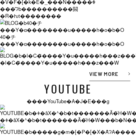
�V�F�[�k�E�_���N�����ꐶ
���̂Ɂb����������闝
�R�ƕt��������
40�チ
���Y�ɑ��������u�����h�o�b�O
�l�C�̃����Y�u�����h���z���W
VIEW MORE
YOUTUBE
����YouTube�A�J�E���g
�ǂ�ȃX�^�b�t�������Ă�́H�W���b�N���