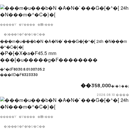
�����Y
�V����
�݌ɂ���
�|���V�F�f�U�C��
���m�u���b�N �A�N�`���G�[�^�[ 24h �N���m
�^�C�}�[
�P�[�X�a�F
45.5 mm
���[�u�����g�F
��������
�^�ԁF
6030.6.01.007.05.2
���iID�F
6323330
��358,000
�i�ō��j
����
2026.08.10
�����Y
�V����
�݌ɂ���
�|���V�F�f�U�C��