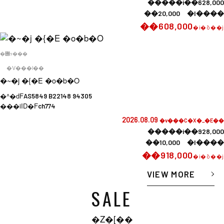
�����i��628,000
��20,000 �l����
��608,000
�i�ō��j
�݌ɂ���
�V���l��
�~�j �{�E �o�b�O
�^�ԁF
AS5849 B22148 94305
���iID�F
ch774
2026.08.09
�v���C�X�_�E��
�����i��928,000
��10,000 �l����
��918,000
�i�ō��j
VIEW MORE
SALE
�Z�[��