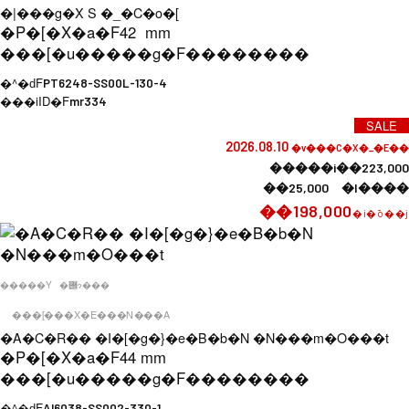
�|���g�X S �_�C�o�[
�P�[�X�a�F
42 mm
���[�u�����g�F
��������
�^�ԁF
PT6248-SS00L-130-4
���iID�F
mr334
SALE
2026.08.10
�v���C�X�_�E��
�����i��223,000
��25,000 �l����
��198,000
�i�ō��j
�����Y
�݌ɂ���
���[���X�E���N���A
�A�C�R�� �I�[�g�}�e�B�b�N �N���m�O���t
�P�[�X�a�F
44 mm
���[�u�����g�F
��������
�^�ԁF
AI6038-SS002-330-1