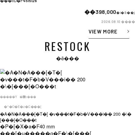
���iID�F
4515126
��398,000
�i�ō��j
����
2026.08.10
VIEW MORE
RESTOCK
�ē���
�����Y
�݌ɂ���
�^�O�E�z�C���[
�A�N�A���[�T�[ �v���t�F�b�V���i�� 200 �\�
[���[�O���t
�P�[�X�a�F
40 mm
���[�u�����g�F
�\�[���[