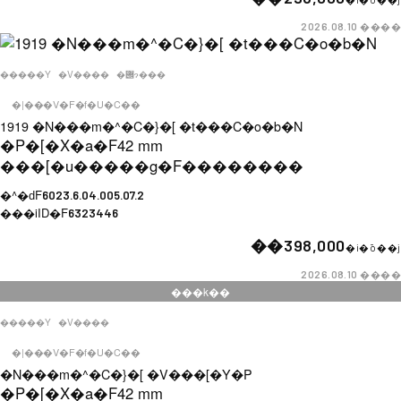
����
2026.08.10
�����Y
�V����
�݌ɂ���
�|���V�F�f�U�C��
1919 �N���m�^�C�}�[ �t���C�o�b�N
�P�[�X�a�F
42 mm
���[�u�����g�F
��������
�^�ԁF
6023.6.04.005.07.2
���iID�F
6323446
��398,000
�i�ō��j
����
2026.08.10
���k��
�����Y
�V����
�|���V�F�f�U�C��
�N���m�^�C�}�[ �V���[�Y�P
�P�[�X�a�F
42 mm