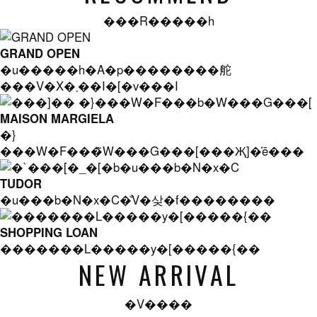
���R�����h
GRAND OPEN
�u�����h�A�p��������舵
���V�X�܂��I�[�v���I
MAISON MARGIELA
�}
���W�F���̃W���G���[���Җ]�̍ē���
TUDOR
�u���b�N�x�C�̐V�샂�f��������
SHOPPING LOAN
�������L�����y�[�����{��
NEW ARRIVAL
�V����