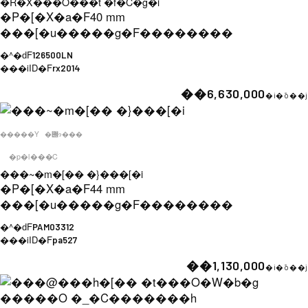
�R�X���O���t �f�C�g�i
�P�[�X�a�F
40 mm
���[�u�����g�F
��������
�^�ԁF
126500LN
���iID�F
rx2014
��6,630,000
�i�ō��j
�����Y
�݌ɂ���
�p�l���C
���~�m�[�� �}���[�i
�P�[�X�a�F
44 mm
���[�u�����g�F
��������
�^�ԁF
PAM03312
���iID�F
pa527
��1,130,000
�i�ō��j