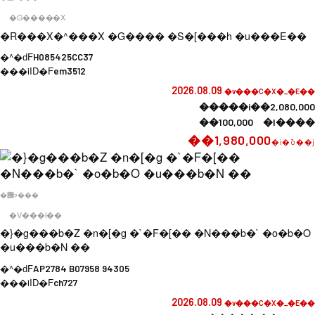
�G�����X
�R���X�^���X �G���� �S�[���h �u���E��
�^�ԁF
H085425CC37
���iID�F
em3512
2026.08.09
�v���C�X�_�E��
�����i��2,080,000
��100,000 �l����
��1,980,000
�i�ō��j
�݌ɂ���
�V���l��
�}�g���b�Z �n�[�g �`�F�[�� �N���b�` �o�b�O
�u���b�N ��
�^�ԁF
AP2784 B07958 94305
���iID�F
ch727
2026.08.09
�v���C�X�_�E��