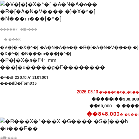
�����Y
�݌ɂ���
�I���K
�V�[�}�X�^�[ �A�N�A�e�� �R�[�A�N�V���� �}
�X�^�[ �N���m���[�^�[
�P�[�X�a�F
41 mm
���[�u�����g�F
��������
�^�ԁF
220.10.41.21.01.001
���iID�F
om835
2026.08.10
�v���C�X�_�E��
�����i��908,000
��60,000 �l����
��848,000
�i�ō��j
�݌ɂ���