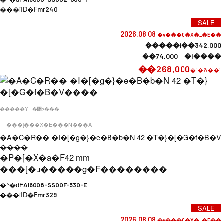
���iID�F
mr240
SALE
2026.08.08
�v���C�X�_�E��
�����i��342,000
��74,000 �l����
��268,000
�i�ō��j
�����Y
�݌ɂ���
���[���X�E���N���A
�A�C�R�� �I�[�g�}�e�B�b�N 42 �T�}�[�G�f�B�V
����
�P�[�X�a�F
42 mm
���[�u�����g�F
��������
�^�ԁF
AI6008-SS00F-530-E
���iID�F
mr329
SALE
2026.08.08
�v���C�X�_�E��