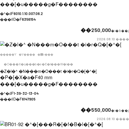
���[�u�����g�F
��������
�^�ԁF
6010.1.10.007.06.2
���iID�F
6356154
��250,000
�i�ō��j
����
2026.08.10
�����Y
�V����
�݌ɂ���
�O���X�q���b�e�E�I���W�i��
�Z�l�^ �N���m�O���t �i�r�Q�[�^�[
�P�[�X�a�F
40 mm
���[�u�����g�F
��������
�^�ԁF
1-39-32-13-04
���iID�F
6147905
��550,000
�i�ō��j
����
2026.08.10