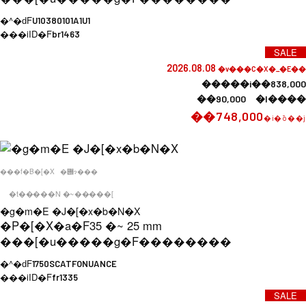
�^�ԁF
U10380101A1U1
���iID�F
br1463
SALE
2026.08.08
�v���C�X�_�E��
�����i��838,000
��90,000 �l����
��748,000
�i�ō��j
���f�B�[�X
�݌ɂ���
�t�����N �~�����[
�g�m�E �J�[�x�b�N�X
�P�[�X�a�F
35 �~ 25 mm
���[�u�����g�F
��������
�^�ԁF
1750SCATFONUANCE
���iID�F
fr1335
SALE