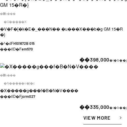
�݌ɂ���
�G�����X
�V�F�[�k�E�_���N�� �u���X���b�g GM 15�R
�}
�^�ԁF
H101672B 015
���iID�F
em570
��398,000
�i�ō��j
�݌ɂ���
�N�����n�[�c
�X�����g���f�B�N�V����
���iID�F
jcrm027
��335,000
�i�ō��j
VIEW MORE