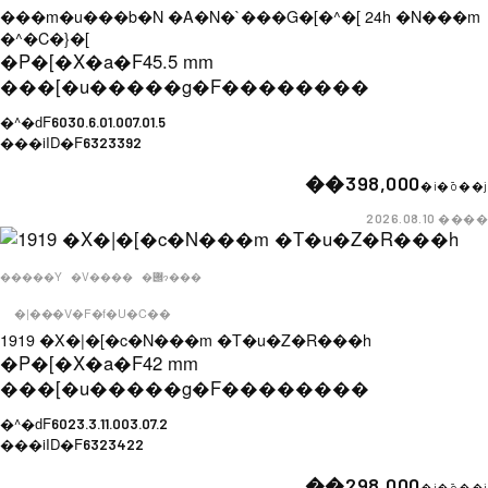
���m�u���b�N �A�N�`���G�[�^�[ 24h �N���m
�^�C�}�[
�P�[�X�a�F
45.5 mm
���[�u�����g�F
��������
�^�ԁF
6030.6.01.007.01.5
���iID�F
6323392
��398,000
�i�ō��j
����
2026.08.10
�����Y
�V����
�݌ɂ���
�|���V�F�f�U�C��
1919 �X�|�[�c�N���m �T�u�Z�R���h
�P�[�X�a�F
42 mm
���[�u�����g�F
��������
�^�ԁF
6023.3.11.003.07.2
���iID�F
6323422
��298,000
�i�ō��j