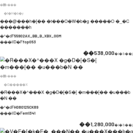
�݌ɂ���
�t�H�b�y
���@���h�[�� �t���O�W�b�g �����O �_�C
�������h
�^�ԁF
55902AX_BB_B_XBX_00M
���iID�F
fop053
��538,000
�i�ō��j
�݌ɂ���
�G�����X
�R���X�^���X �g�D�[�S�[ �m���[�� �u���b
�N ��
�^�ԁF
H080125CK89
���iID�F
em1341
��1,280,000
�i�ō��j