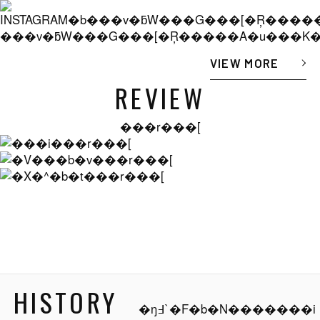
���v�ƃW���G���[�Ŗ�����A�u���K
VIEW MORE
REVIEW
���r���[
HISTORY
�ŋ߃`�F�b�N�������i