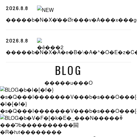
2026.8.8
2026.8.8
BLOG
�����u���O
�I�[�f�}
�s�Q���I�������V���b�s���O���