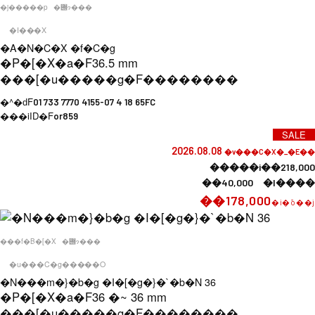
�j�����p
�݌ɂ���
�I���X
�A�N�C�X �f�C�g
�P�[�X�a�F
36.5 mm
���[�u�����g�F
��������
�^�ԁF
01 733 7770 4155-07 4 18 65FC
���iID�F
or859
SALE
2026.08.08
�v���C�X�_�E��
�����i��218,000
��40,000 �l����
��178,000
�i�ō��j
���f�B�[�X
�݌ɂ���
�u���C�g�����O
�N���m�}�b�g �I�[�g�}�`�b�N 36
�P�[�X�a�F
36 �~ 36 mm
���[�u�����g�F
��������