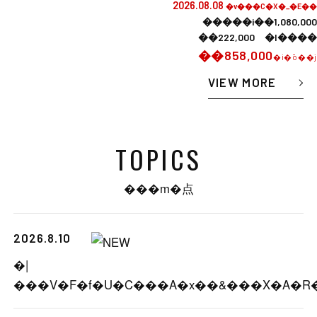
2026.08.08
�v���C�X�_�E��
�����i��1,080,000
��222,000 �l����
��858,000
�i�ō��j
VIEW MORE
TOPICS
���m�点
2026.8.10
�|