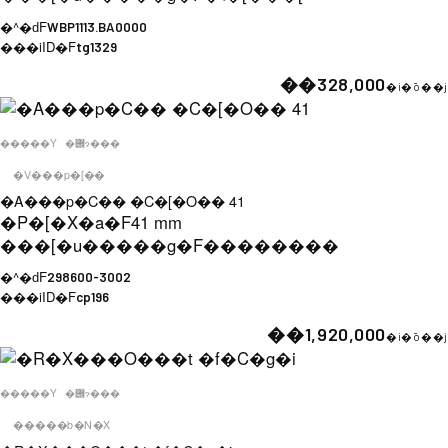
�^�ԁF
WBP1113.BA0000
���iID�F
tg1329
��328,000
�i�ō��j
�����Y
�݌ɂ���
�V���p�[��
�A���p�C�� �C�[�O�� 41
�P�[�X�a�F
41 mm
���[�u�����g�F
��������
�^�ԁF
298600-3002
���iID�F
cp196
��1,920,000
�i�ō��j
�����Y
�݌ɂ���
�����b�N�X