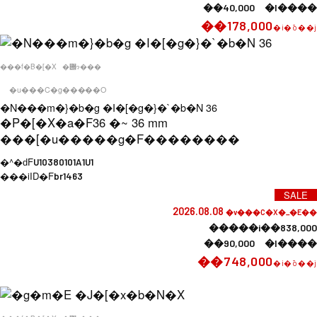
��40,000 �l����
��178,000
�i�ō��j
���f�B�[�X
�݌ɂ���
�u���C�g�����O
�N���m�}�b�g �I�[�g�}�`�b�N 36
�P�[�X�a�F
36 �~ 36 mm
���[�u�����g�F
��������
�^�ԁF
U10380101A1U1
���iID�F
br1463
SALE
2026.08.08
�v���C�X�_�E��
�����i��838,000
��90,000 �l����
��748,000
�i�ō��j