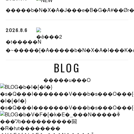
2026.8.6
�t�����N
BLOG
�����u���O
�I�[�f�}
�s�Q���I�������V���b�s���O���