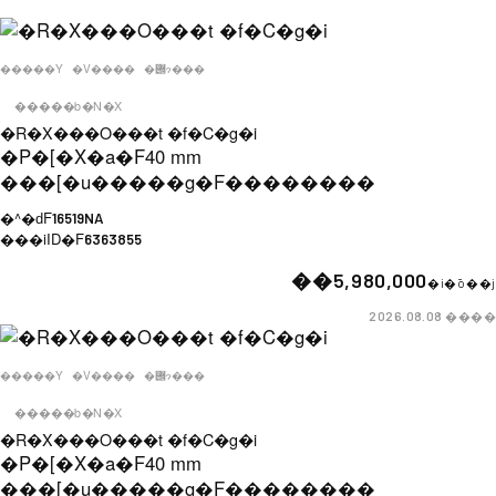
�����Y
�V����
�݌ɂ���
�����b�N�X
�R�X���O���t �f�C�g�i
�P�[�X�a�F
40 mm
���[�u�����g�F
��������
�^�ԁF
16519NA
���iID�F
6363855
��5,980,000
�i�ō��j
����
2026.08.08
�����Y
�V����
�݌ɂ���
�����b�N�X
�R�X���O���t �f�C�g�i
�P�[�X�a�F
40 mm
���[�u�����g�F
��������