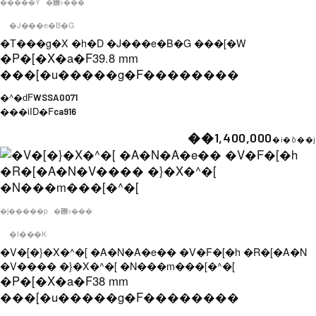
�����Y
�݌ɂ���
�J���e�B�G
�T���g�X �h�D �J���e�B�G ���[�W
�P�[�X�a�F
39.8 mm
���[�u�����g�F
��������
�^�ԁF
WSSA0071
���iID�F
ca916
��1,400,000
�i�ō��j
�j�����p
�݌ɂ���
�I���K
�V�[�}�X�^�[ �A�N�A�e�� �V�F�[�h �R�[�A�N
�V���� �}�X�^�[ �N���m���[�^�[
�P�[�X�a�F
38 mm
���[�u�����g�F
��������