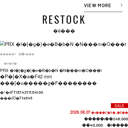
VIEW MORE
RESTOCK
�ē���
�����Y
�݌ɂ���
�e�B�\
PRX �I�[�g�}�e�B�b�N �N���m�O���t
�P�[�X�a�F
42 mm
���[�u�����g�F
��������
�^�ԁF
T137.427.11.041.00
���iID�F
ts045
SALE
2026.08.07
�v���C�X�_�E��
�����i��248,000
��40,000 �l����