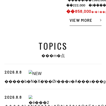
��222,000 �l����
��858,000
�i�ō��j
VIEW MORE
TOPICS
���m�点
2026.8.8
2026.8.8