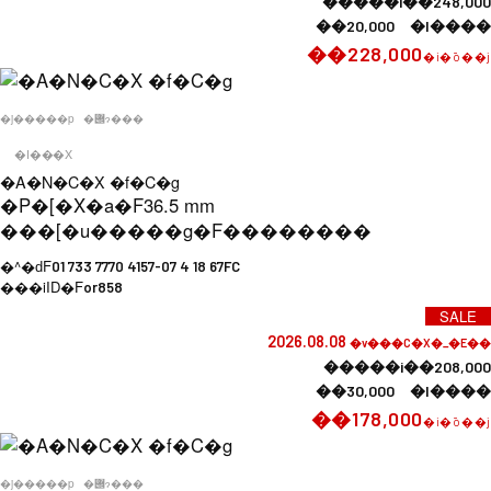
�����i��248,000
��20,000 �l����
��228,000
�i�ō��j
�j�����p
�݌ɂ���
�I���X
�A�N�C�X �f�C�g
�P�[�X�a�F
36.5 mm
���[�u�����g�F
��������
�^�ԁF
01 733 7770 4157-07 4 18 67FC
���iID�F
or858
SALE
2026.08.08
�v���C�X�_�E��
�����i��208,000
��30,000 �l����
��178,000
�i�ō��j
�j�����p
�݌ɂ���