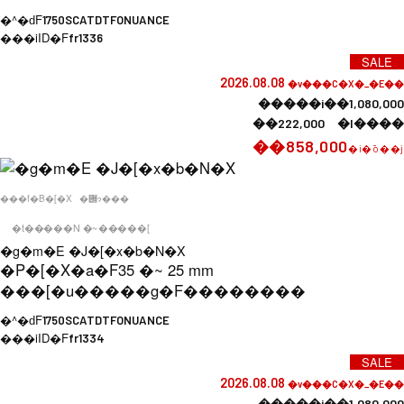
�^�ԁF
1750SCATDTFONUANCE
���iID�F
fr1336
SALE
2026.08.08
�v���C�X�_�E��
�����i��1,080,000
��222,000 �l����
��858,000
�i�ō��j
���f�B�[�X
�݌ɂ���
�t�����N �~�����[
�g�m�E �J�[�x�b�N�X
�P�[�X�a�F
35 �~ 25 mm
���[�u�����g�F
��������
�^�ԁF
1750SCATDTFONUANCE
���iID�F
fr1334
SALE
2026.08.08
�v���C�X�_�E��
�����i��1,080,000