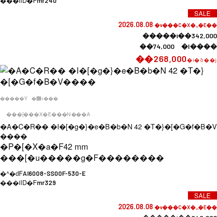
���iID�F
mr240
SALE
2026.08.08
�v���C�X�_�E��
�����i��342,000
��74,000 �l����
��268,000
�i�ō��j
�����Y
�݌ɂ���
���[���X�E���N���A
�A�C�R�� �I�[�g�}�e�B�b�N 42 �T�}�[�G�f�B�V
����
�P�[�X�a�F
42 mm
���[�u�����g�F
��������
�^�ԁF
AI6008-SS00F-530-E
���iID�F
mr329
SALE
2026.08.08
�v���C�X�_�E��