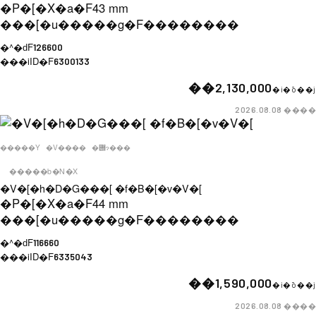
�P�[�X�a�F
43 mm
���[�u�����g�F
��������
�^�ԁF
126600
���iID�F
6300133
��2,130,000
�i�ō��j
����
2026.08.08
�����Y
�V����
�݌ɂ���
�����b�N�X
�V�[�h�D�G���[ �f�B�[�v�V�[
�P�[�X�a�F
44 mm
���[�u�����g�F
��������
�^�ԁF
116660
���iID�F
6335043
��1,590,000
�i�ō��j
����
2026.08.08