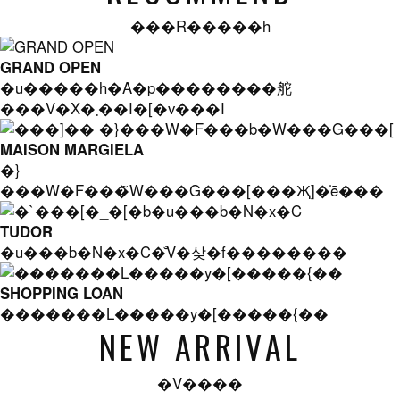
���R�����h
GRAND OPEN
�u�����h�A�p��������舵
���V�X�܂��I�[�v���I
MAISON MARGIELA
�}
���W�F���̃W���G���[���Җ]�̍ē���
TUDOR
�u���b�N�x�C�̐V�샂�f��������
SHOPPING LOAN
�������L�����y�[�����{��
NEW ARRIVAL
�V����