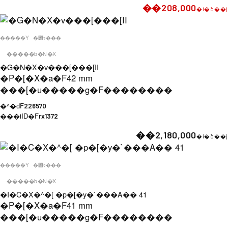
��208,000
�i�ō��j
�����Y
�݌ɂ���
�����b�N�X
�G�N�X�v���[���[II
�P�[�X�a�F
42 mm
���[�u�����g�F
��������
�^�ԁF
226570
���iID�F
rx1372
��2,180,000
�i�ō��j
�����Y
�݌ɂ���
�����b�N�X
�I�C�X�^�[ �p�[�y�`���A�� 41
�P�[�X�a�F
41 mm
���[�u�����g�F
��������