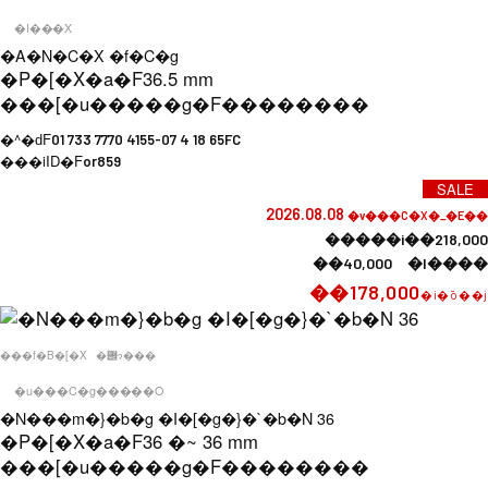
�I���X
�A�N�C�X �f�C�g
�P�[�X�a�F
36.5 mm
���[�u�����g�F
��������
�^�ԁF
01 733 7770 4155-07 4 18 65FC
���iID�F
or859
SALE
2026.08.08
�v���C�X�_�E��
�����i��218,000
��40,000 �l����
��178,000
�i�ō��j
���f�B�[�X
�݌ɂ���
�u���C�g�����O
�N���m�}�b�g �I�[�g�}�`�b�N 36
�P�[�X�a�F
36 �~ 36 mm
���[�u�����g�F
��������