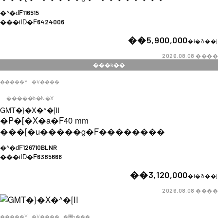
�^�ԁF
116515
���iID�F
6424006
��5,900,000
�i�ō��j
����
2026.08.08
���k��
�����Y
�V����
�����b�N�X
GMT�}�X�^�[II
�P�[�X�a�F
40 mm
���[�u�����g�F
��������
�^�ԁF
126710BLNR
���iID�F
6385666
��3,120,000
�i�ō��j
����
2026.08.08
�����Y
�V����
�݌ɂ���