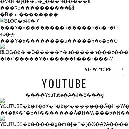
�V�F�[�k�E�_���N�����ꐶ
���̂Ɂb����������闝
�R�ƕt��������
40�チ
���Y�ɑ��������u�����h�o�b�O
�l�C�̃����Y�u�����h���z���W
VIEW MORE
YOUTUBE
����YouTube�A�J�E���g
�ǂ�ȃX�^�b�t�������Ă�́H�W���b�N���