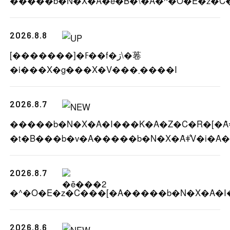
2026.8.8
[�������]�ߓ��f�ڗ\�菤
�i���X�g���X�V���܂����I
2026.8.7
�����b�N�X�A�I���K�A�Z�C�R�[�Ȃǂ
2026.8.7
2026.8.6