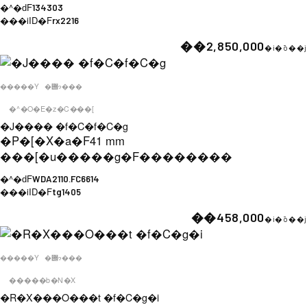
�^�ԁF
134303
���iID�F
rx2216
��2,850,000
�i�ō��j
�����Y
�݌ɂ���
�^�O�E�z�C���[
�J���� �f�C�f�C�g
�P�[�X�a�F
41 mm
���[�u�����g�F
��������
�^�ԁF
WDA2110.FC6614
���iID�F
tg1405
��458,000
�i�ō��j
�����Y
�݌ɂ���
�����b�N�X
�R�X���O���t �f�C�g�i