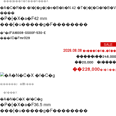
���[���X�E���N���A
�A�C�R�� �I�[�g�}�e�B�b�N 42 �T�}�[�G�f�B�V
����
�P�[�X�a�F
42 mm
���[�u�����g�F
��������
�^�ԁF
AI6008-SS00F-530-E
���iID�F
mr329
SALE
2026.08.08
�v���C�X�_�E��
�����i��248,000
��20,000 �l����
��228,000
�i�ō��j
�j�����p
�݌ɂ���
�I���X
�A�N�C�X �f�C�g
�P�[�X�a�F
36.5 mm
���[�u�����g�F
��������