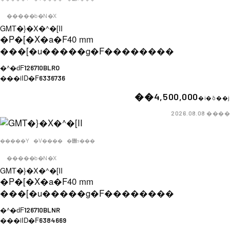
�����b�N�X
GMT�}�X�^�[II
�P�[�X�a�F
40 mm
���[�u�����g�F
��������
�^�ԁF
126710BLRO
���iID�F
6336736
��4,500,000
�i�ō��j
����
2026.08.08
�����Y
�V����
�݌ɂ���
�����b�N�X
GMT�}�X�^�[II
�P�[�X�a�F
40 mm
���[�u�����g�F
��������
�^�ԁF
126710BLNR
���iID�F
6384669