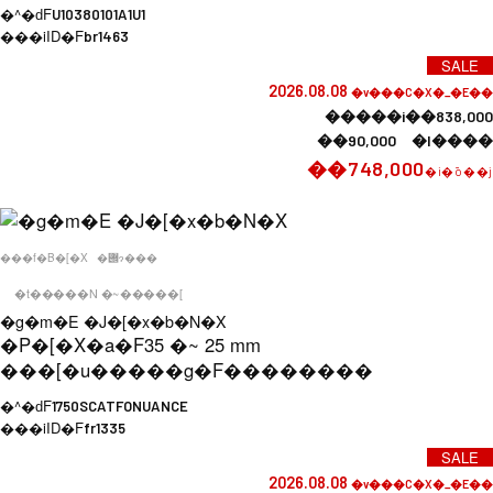
�^�ԁF
U10380101A1U1
���iID�F
br1463
SALE
2026.08.08
�v���C�X�_�E��
�����i��838,000
��90,000 �l����
��748,000
�i�ō��j
���f�B�[�X
�݌ɂ���
�t�����N �~�����[
�g�m�E �J�[�x�b�N�X
�P�[�X�a�F
35 �~ 25 mm
���[�u�����g�F
��������
�^�ԁF
1750SCATFONUANCE
���iID�F
fr1335
SALE
2026.08.08
�v���C�X�_�E��