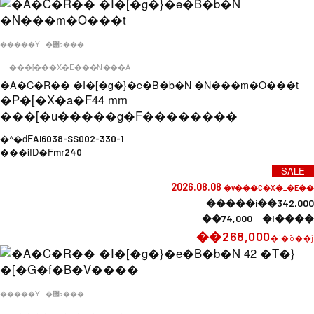
�����Y
�݌ɂ���
���[���X�E���N���A
�A�C�R�� �I�[�g�}�e�B�b�N �N���m�O���t
�P�[�X�a�F
44 mm
���[�u�����g�F
��������
�^�ԁF
AI6038-SS002-330-1
���iID�F
mr240
SALE
2026.08.08
�v���C�X�_�E��
�����i��342,000
��74,000 �l����
��268,000
�i�ō��j
�����Y
�݌ɂ���