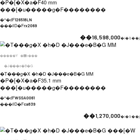
�P�[�X�a�F
40 mm
���[�u�����g�F
��������
�^�ԁF
126518LN
���iID�F
rx2069
��16,598,000
�i�ō��j
�����Y
�݌ɂ���
�J���e�B�G
�T���g�X �h�D �J���e�B�G MM
�P�[�X�a�F
35.1 mm
���[�u�����g�F
��������
�^�ԁF
WSSA0061
���iID�F
ca839
��1,270,000
�i�ō��j