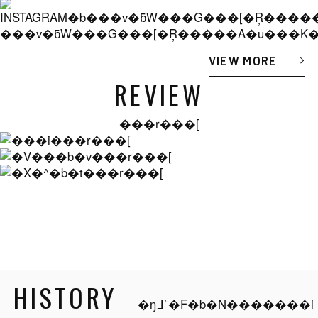
���v�ƃW���G���[�Ŗ�����A�u���K
VIEW MORE
REVIEW
���r���[
HISTORY
�ŋ߃`�F�b�N�������i