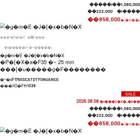
�����i��1,080,000
��222,000 �l����
��858,000
�i�ō��j
���f�B�[�X
�݌ɂ���
�t�����N �~�����[
�g�m�E �J�[�x�b�N�X
�P�[�X�a�F
35 �~ 25 mm
���[�u�����g�F
��������
�^�ԁF
1750SCATDTFONUANCE
���iID�F
fr1336
SALE
2026.08.08
�v���C�X�_�E��
�����i��1,080,000
��222,000 �l����
��858,000
�i�ō��j