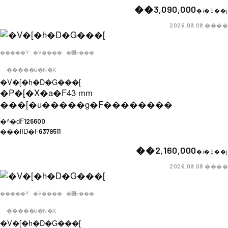
��3,090,000
�i�ō��j
����
2026.08.08
�����Y
�V����
�݌ɂ���
�����b�N�X
�V�[�h�D�G���[
�P�[�X�a�F
43 mm
���[�u�����g�F
��������
�^�ԁF
126600
���iID�F
6379511
��2,160,000
�i�ō��j
����
2026.08.08
�����Y
�V����
�݌ɂ���
�����b�N�X
�V�[�h�D�G���[