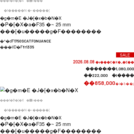
���f�B�[�X
�݌ɂ���
�t�����N �~�����[
�g�m�E �J�[�x�b�N�X
�P�[�X�a�F
35 �~ 25 mm
���[�u�����g�F
��������
�^�ԁF
1750SCATFONUANCE
���iID�F
fr1335
SALE
2026.08.08
�v���C�X�_�E��
�����i��1,080,000
��222,000 �l����
��858,000
�i�ō��j
���f�B�[�X
�݌ɂ���
�t�����N �~�����[
�g�m�E �J�[�x�b�N�X
�P�[�X�a�F
35 �~ 25 mm
���[�u�����g�F
��������