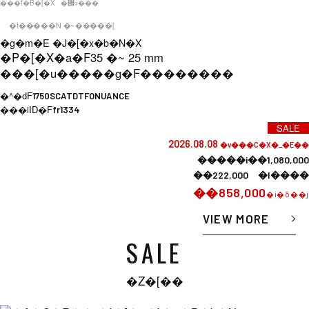
���f�B�[�X
�݌ɂ���
�t�����N �~�����[
�g�m�E �J�[�x�b�N�X
�P�[�X�a�F
35 �~ 25 mm
���[�u�����g�F
��������
�^�ԁF
1750SCATDTFONUANCE
���iID�F
fr1334
SALE
2026.08.08
�v���C�X�_�E��
�����i��1,080,000
��222,000 �l����
��858,000
�i�ō��j
VIEW MORE
SALE
�Z�[��