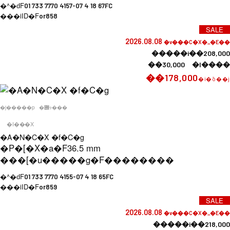
�^�ԁF
01 733 7770 4157-07 4 18 67FC
���iID�F
or858
SALE
2026.08.08
�v���C�X�_�E��
�����i��208,000
��30,000 �l����
��178,000
�i�ō��j
�j�����p
�݌ɂ���
�I���X
�A�N�C�X �f�C�g
�P�[�X�a�F
36.5 mm
���[�u�����g�F
��������
�^�ԁF
01 733 7770 4155-07 4 18 65FC
���iID�F
or859
SALE
2026.08.08
�v���C�X�_�E��
�����i��218,000