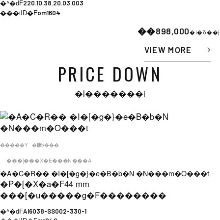
�^�ԁF
220.10.38.20.03.003
���iID�F
om1604
��898,000
�i�ō��j
VIEW MORE
PRICE DOWN
�l�������i
�����Y
�݌ɂ���
���[���X�E���N���A
�A�C�R�� �I�[�g�}�e�B�b�N �N���m�O���t
�P�[�X�a�F
44 mm
���[�u�����g�F
��������
�^�ԁF
AI6038-SS002-330-1