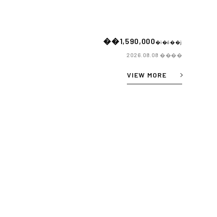
��1,590,000
�i�ō��j
����
2026.08.08
VIEW MORE