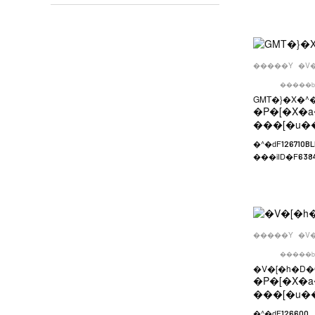
�����Y
�V
�����b
GMT�}�X�^�[
�P�[�X�a
���[�u�
�^�ԁF
126710B
���iID�F
638
�����Y
�V
�����b
�V�[�h�D�
�P�[�X�a
���[�u�
�^�ԁF
126600