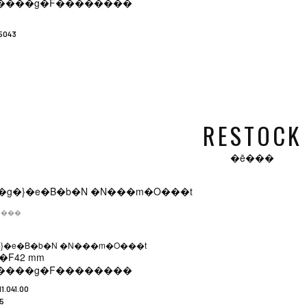
����g�F
��������
5043
RESTOCK
�ē���
�݌ɂ���
g�}�e�B�b�N �N���m�O���t
�F
42 mm
����g�F
��������
11.041.00
5