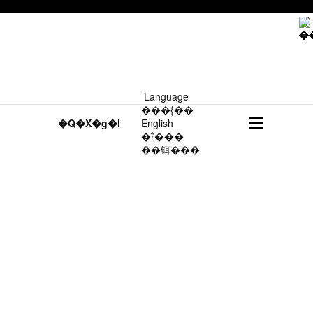
Language
���{��
�Q�X�g�l
English
�ȑ̒���
��铒���