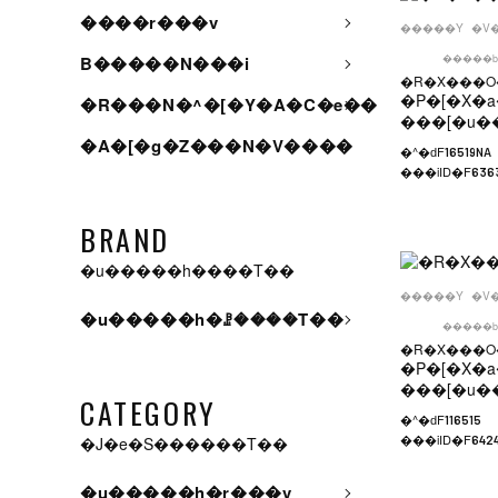
����r���v
�����Y
�V
�����b
B�����N���i
�R�X���O�
�P�[�X�a
�R���N�^�[�Y�A�C�e��
���[�u�
�A�[�g�Z���N�V����
�^�ԁF
16519NA
���iID�F
636
BRAND
�u�����h����T��
�����Y
�V
�u�����h�ꗗ����T��
�����b
�R�X���O�
�P�[�X�a
���[�u�
CATEGORY
�^�ԁF
116515
���iID�F
�J�e�S������T��
642
�u�����h�r���v