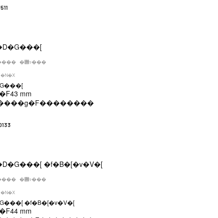
511
����
�݌ɂ���
�N�X
G���[
�F
43 mm
����g�F
��������
0133
����
�݌ɂ���
�N�X
G���[ �f�B�[�v�V�[
�F
44 mm