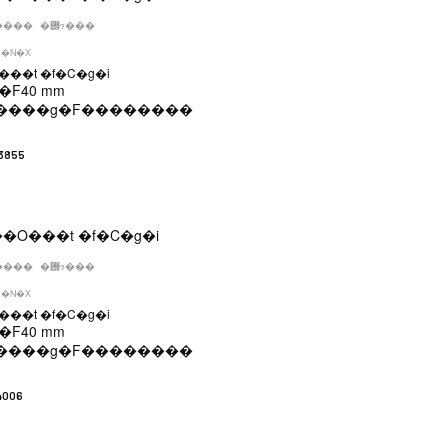
����
�݌ɂ���
�N�X
��t �f�C�g�i
�F
40 mm
����g�F
��������
3855
����
�݌ɂ���
�N�X
��t �f�C�g�i
�F
40 mm
����g�F
��������
4006