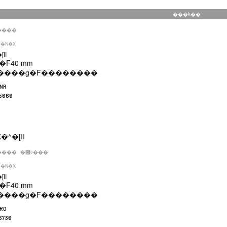
���k��
����
�N�X
II
�F
40 mm
����g�F
��������
LNR
5666
����
�݌ɂ���
�N�X
II
�F
40 mm
����g�F
��������
LRO
6736