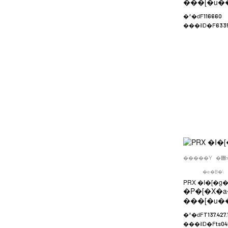
���[�u�
�^�ԁF
116660
���iID�F
633
�����Y
�e�B�\
PRX �I�[�
�P�[�X�a
���[�u�
�^�ԁF
T137.427.
���iID�F
ts04