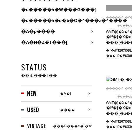
�u�����h�W���G���[
�����Y
�V
�u�����h�o�b�O�^���z�^����
�����b
�A�p����
GMT�}�X�^�[
�P�[�X�a
�A�N�Z�T���[
���[�u�
�^�ԁF
126710B
���iID�F
638
STATUS
��Ԃ���T��
�����Y
�V
NEW
�V�i
�����b
GMT�}�X�^�[
�P�[�X�a
USED
����
���[�u�
�^�ԁF
126710B
VINTAGE
���B���e�[�W
���iID�F
633