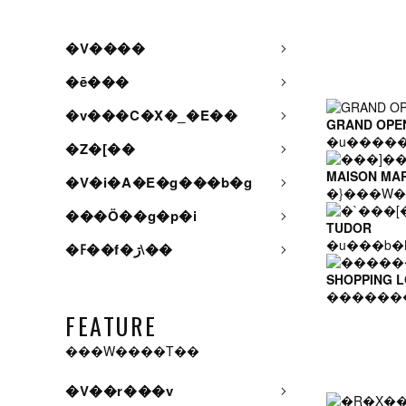
�V����
�ē���
�v���C�X�_�E��
GRAND OPE
�Z�[��
MAISON MA
�V�i�A�E�g���b�g
�}���W�
���Ö��g�p�i
TUDOR
�u���b�
�ߓ��f�ڗ\��
SHOPPING 
������
FEATURE
���W����T��
�V��r���v