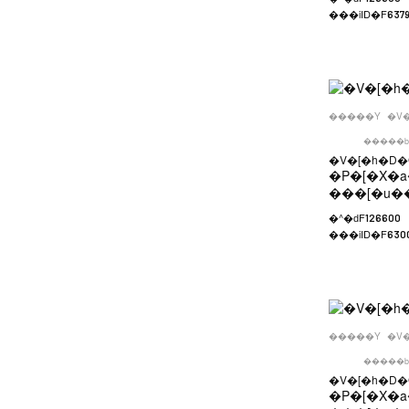
���iID�F
6379
�����Y
�V
�����b
�V�[�h�D�
�P�[�X�a
���[�u�
�^�ԁF
126600
���iID�F
630
�����Y
�V
�����b
�V�[�h�D�
�P�[�X�a