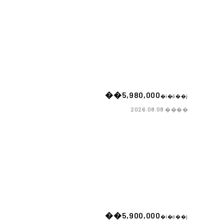
��5,980,000
�i�ō��j
����
2026.08.08
��5,900,000
�i�ō��j