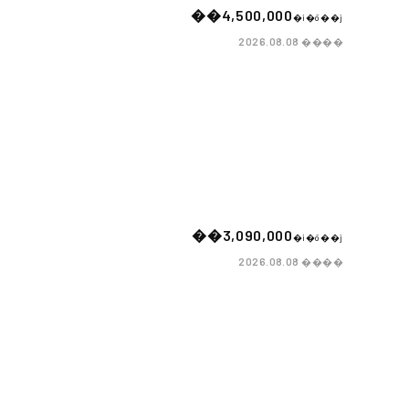
��4,500,000
�i�ō��j
����
2026.08.08
��3,090,000
�i�ō��j
����
2026.08.08