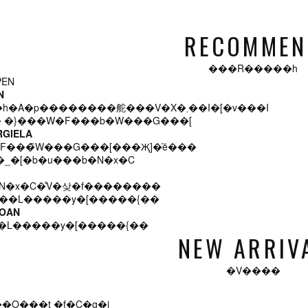
RECOMMEN
���R�����h
N
�u�����h�A�p��������舵���V�X�܂��I�[�v���I
RGIELA
F���̃W���G���[���Җ]�̍ē���
N�x�C�̐V�샂�f��������
LOAN
�L�����y�[�����{��
NEW ARRIV
�V����