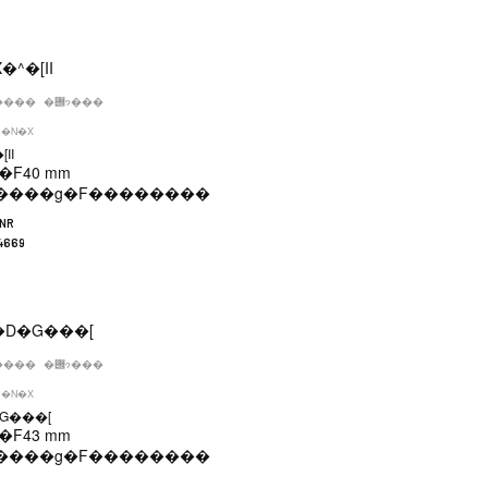
����
�݌ɂ���
�N�X
II
�F
40 mm
����g�F
��������
LNR
4669
����
�݌ɂ���
�N�X
G���[
�F
43 mm
����g�F
��������