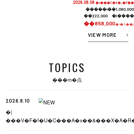
2026.08.08
�v���C�X�_�E��
�����i��1,080,000
��222,000 �l����
��858,000
�i�ō��j
VIEW MORE
TOPICS
���m�点
2026.8.10
�|