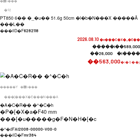
�݌ɂ���
�약
PT850 6�� �_�u�� 51.6g 50cm �l�b�N���X �����Ǎ
���L��
���iID�F
6282118
2026.08.10
�v���C�X�_�E��
�����i��589,000
��26,000 �l����
��563,000
�i�ō��j
�����Y
�݌ɂ���
���[���X�E���N���A
�A�C�R�� �^�C�h
�P�[�X�a�F
40 mm
���[�u�����g�F
�N�H�[�c
�^�ԁF
AI2008-00000-V00-0
���iID�F
mr384