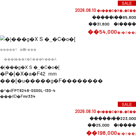
SALE
2026.08.10
�v���C�X�_�E��
�����i��85,800
��31,800 �l����
��54,000
�i�ō��j
�����Y
�݌ɂ���
���[���X�E���N���A
�|���g�X S �_�C�o�[
�P�[�X�a�F
42 mm
���[�u�����g�F
��������
�^�ԁF
PT6248-SS00L-130-4
���iID�F
mr334
SALE
2026.08.10
�v���C�X�_�E��
�����i��223,000
��25,000 �l����
��198,000
�i�ō��j