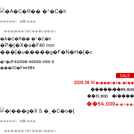
�����Y
�݌ɂ���
���[���X�E���N���A
�A�C�R�� �^�C�h
�P�[�X�a�F
40 mm
���[�u�����g�F
�N�H�[�c
�^�ԁF
AI2008-00000-V00-0
���iID�F
mr384
SALE
2026.08.10
�v���C�X�_�E��
�����i��85,800
��31,800 �l����
��54,000
�i�ō��j
�����Y
�݌ɂ���
���[���X�E���N���A