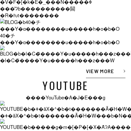
�V�F�[�k�E�_���N�����ꐶ
���̂Ɂb����������闝
�R�ƕt��������
40�チ
���Y�ɑ��������u�����h�o�b�O
�l�C�̃����Y�u�����h���z���W
VIEW MORE
YOUTUBE
����YouTube�A�J�E���g
�ǂ�ȃX�^�b�t�������Ă�́H�W���b�N���