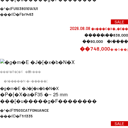
�^�ԁF
U10380101A1U1
���iID�F
br1463
SALE
2026.08.08
�v���C�X�_�E��
�����i��838,000
��90,000 �l����
��748,000
�i�ō��j
���f�B�[�X
�݌ɂ���
�t�����N �~�����[
�g�m�E �J�[�x�b�N�X
�P�[�X�a�F
35 �~ 25 mm
���[�u�����g�F
��������
�^�ԁF
1750SCATFONUANCE
���iID�F
fr1335
SALE