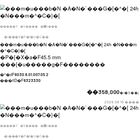
�����Y
�V����
�݌ɂ���
�|���V�F�f�U�C��
���m�u���b�N �A�N�`���G�[�^�[ 24h �N���m
�^�C�}�[
�P�[�X�a�F
45.5 mm
���[�u�����g�F
��������
�^�ԁF
6030.6.01.007.05.2
���iID�F
6323330
��358,000
�i�ō��j
����
2026.08.10
�����Y
�V����
�݌ɂ���
�|���V�F�f�U�C��