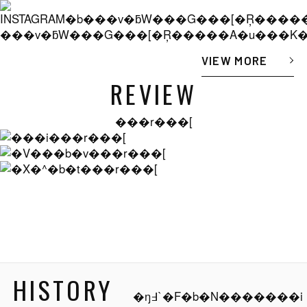
���v�ƃW���G���[�Ŗ�����A�u���K
VIEW MORE
REVIEW
���r���[
HISTORY
�ŋ߃`�F�b�N�������i