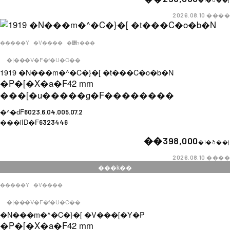
����
2026.08.10
�����Y
�V����
�݌ɂ���
�|���V�F�f�U�C��
1919 �N���m�^�C�}�[ �t���C�o�b�N
�P�[�X�a�F
42 mm
���[�u�����g�F
��������
�^�ԁF
6023.6.04.005.07.2
���iID�F
6323446
��398,000
�i�ō��j
����
2026.08.10
���k��
�����Y
�V����
�|���V�F�f�U�C��
�N���m�^�C�}�[ �V���[�Y�P
�P�[�X�a�F
42 mm