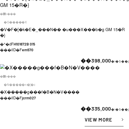
�݌ɂ���
�G�����X
�V�F�[�k�E�_���N�� �u���X���b�g GM 15�R
�}
�^�ԁF
H101672B 015
���iID�F
em570
��398,000
�i�ō��j
�݌ɂ���
�N�����n�[�c
�X�����g���f�B�N�V����
���iID�F
jcrm027
��335,000
�i�ō��j
VIEW MORE