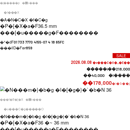
�j�����p
�݌ɂ���
�I���X
�A�N�C�X �f�C�g
�P�[�X�a�F
36.5 mm
���[�u�����g�F
��������
�^�ԁF
01 733 7770 4155-07 4 18 65FC
���iID�F
or859
SALE
2026.08.08
�v���C�X�_�E��
�����i��218,000
��40,000 �l����
��178,000
�i�ō��j
���f�B�[�X
�݌ɂ���
�u���C�g�����O
�N���m�}�b�g �I�[�g�}�`�b�N 36
�P�[�X�a�F
36 �~ 36 mm
���[�u�����g�F
��������