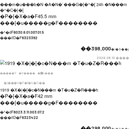
���m�u���b�N �A�N�`���G�[�^�[ 24h �N���m
�^�C�}�[
�P�[�X�a�F
45.5 mm
���[�u�����g�F
��������
�^�ԁF
6030.6.01.007.01.5
���iID�F
6323392
��398,000
�i�ō��j
����
2026.08.10
�����Y
�V����
�݌ɂ���
�|���V�F�f�U�C��
1919 �X�|�[�c�N���m �T�u�Z�R���h
�P�[�X�a�F
42 mm
���[�u�����g�F
��������
�^�ԁF
6023.3.11.003.07.2
���iID�F
6323422
��298,000
�i�ō��j