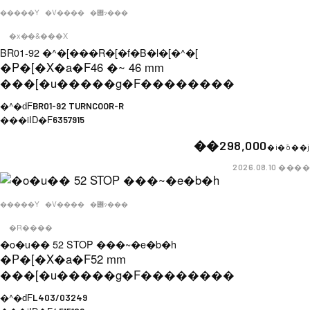
�����Y
�V����
�݌ɂ���
�x��&���X
BR01-92 �^�[���R�[�f�B�l�[�^�[
�P�[�X�a�F
46 �~ 46 mm
���[�u�����g�F
��������
�^�ԁF
BR01-92 TURNCOOR-R
���iID�F
6357915
��298,000
�i�ō��j
����
2026.08.10
�����Y
�V����
�݌ɂ���
�R����
�o�u�� 52 STOP ���~�e�b�h
�P�[�X�a�F
52 mm
���[�u�����g�F
��������
�^�ԁF
L403/03249