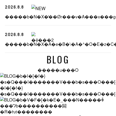
2026.8.8
2026.8.8
BLOG
�����u���O
�I�[�f�}
�s�Q���I�������V���b�s���O���