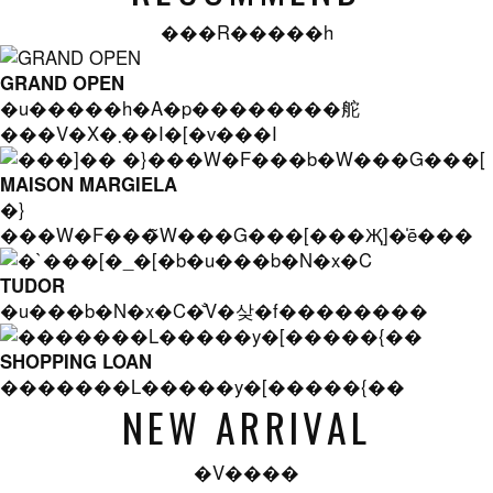
���R�����h
GRAND OPEN
�u�����h�A�p��������舵
���V�X�܂��I�[�v���I
MAISON MARGIELA
�}
���W�F���̃W���G���[���Җ]�̍ē���
TUDOR
�u���b�N�x�C�̐V�샂�f��������
SHOPPING LOAN
�������L�����y�[�����{��
NEW ARRIVAL
�V����