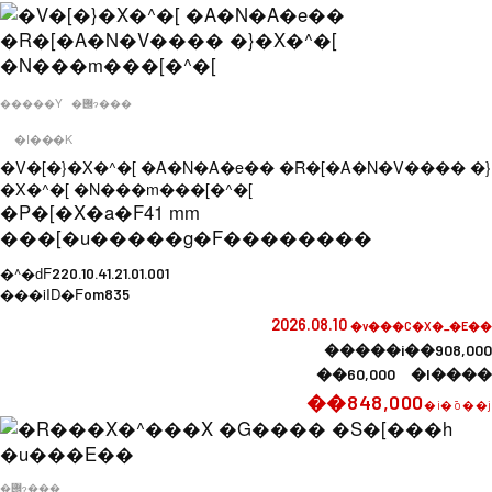
�����Y
�݌ɂ���
�I���K
�V�[�}�X�^�[ �A�N�A�e�� �R�[�A�N�V���� �}
�X�^�[ �N���m���[�^�[
�P�[�X�a�F
41 mm
���[�u�����g�F
��������
�^�ԁF
220.10.41.21.01.001
���iID�F
om835
2026.08.10
�v���C�X�_�E��
�����i��908,000
��60,000 �l����
��848,000
�i�ō��j
�݌ɂ���