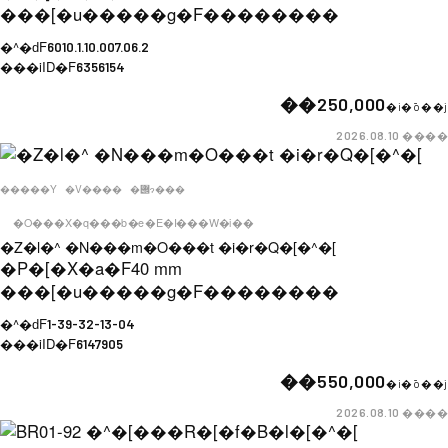
���[�u�����g�F
��������
�^�ԁF
6010.1.10.007.06.2
���iID�F
6356154
��250,000
�i�ō��j
����
2026.08.10
�����Y
�V����
�݌ɂ���
�O���X�q���b�e�E�I���W�i��
�Z�l�^ �N���m�O���t �i�r�Q�[�^�[
�P�[�X�a�F
40 mm
���[�u�����g�F
��������
�^�ԁF
1-39-32-13-04
���iID�F
6147905
��550,000
�i�ō��j
����
2026.08.10