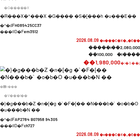
�G�����X
�R���X�^���X �G���� �S�[���h �u���E��
�^�ԁF
H085425CC37
���iID�F
em3512
2026.08.09
�v���C�X�_�E��
�����i��2,080,000
��100,000 �l����
��1,980,000
�i�ō��j
�݌ɂ���
�V���l��
�}�g���b�Z �n�[�g �`�F�[�� �N���b�` �o�b�O
�u���b�N ��
�^�ԁF
AP2784 B07958 94305
���iID�F
ch727
2026.08.09
�v���C�X�_�E��