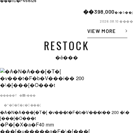
���iID�F
4515126
��398,000
�i�ō��j
����
2026.08.10
VIEW MORE
RESTOCK
�ē���
�����Y
�݌ɂ���
�^�O�E�z�C���[
�A�N�A���[�T�[ �v���t�F�b�V���i�� 200 �\�
[���[�O���t
�P�[�X�a�F
40 mm
���[�u�����g�F
�\�[���[