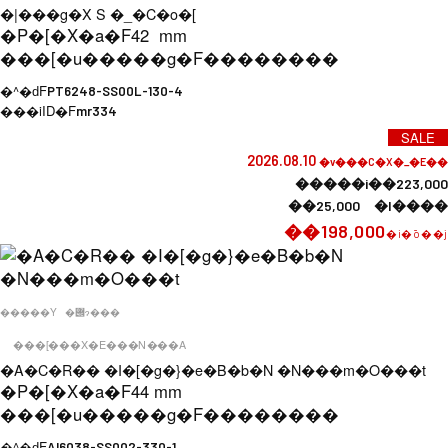
�|���g�X S �_�C�o�[
�P�[�X�a�F
42 mm
���[�u�����g�F
��������
�^�ԁF
PT6248-SS00L-130-4
���iID�F
mr334
SALE
2026.08.10
�v���C�X�_�E��
�����i��223,000
��25,000 �l����
��198,000
�i�ō��j
�����Y
�݌ɂ���
���[���X�E���N���A
�A�C�R�� �I�[�g�}�e�B�b�N �N���m�O���t
�P�[�X�a�F
44 mm
���[�u�����g�F
��������
�^�ԁF
AI6038-SS002-330-1