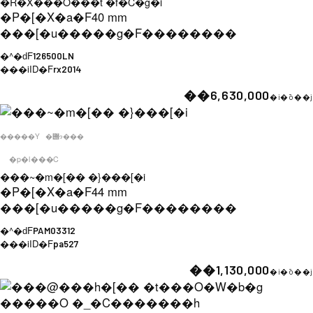
�R�X���O���t �f�C�g�i
�P�[�X�a�F
40 mm
���[�u�����g�F
��������
�^�ԁF
126500LN
���iID�F
rx2014
��6,630,000
�i�ō��j
�����Y
�݌ɂ���
�p�l���C
���~�m�[�� �}���[�i
�P�[�X�a�F
44 mm
���[�u�����g�F
��������
�^�ԁF
PAM03312
���iID�F
pa527
��1,130,000
�i�ō��j