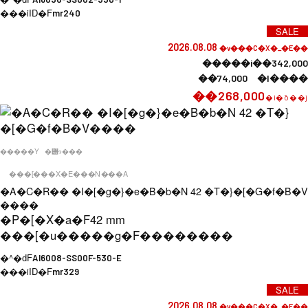
���iID�F
mr240
SALE
2026.08.08
�v���C�X�_�E��
�����i��342,000
��74,000 �l����
��268,000
�i�ō��j
�����Y
�݌ɂ���
���[���X�E���N���A
�A�C�R�� �I�[�g�}�e�B�b�N 42 �T�}�[�G�f�B�V
����
�P�[�X�a�F
42 mm
���[�u�����g�F
��������
�^�ԁF
AI6008-SS00F-530-E
���iID�F
mr329
SALE
2026.08.08
�v���C�X�_�E��