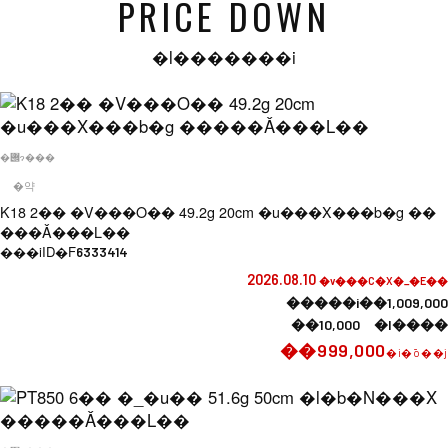
PRICE DOWN
�l�������i
�݌ɂ���
�약
K18 2�� �V���O�� 49.2g 20cm �u���X���b�g ��
���Ǎ���L��
���iID�F
6333414
2026.08.10
�v���C�X�_�E��
�����i��1,009,000
��10,000 �l����
��999,000
�i�ō��j