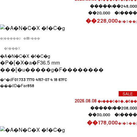
�����i��248,000
��20,000 �l����
��228,000
�i�ō��j
�j�����p
�݌ɂ���
�I���X
�A�N�C�X �f�C�g
�P�[�X�a�F
36.5 mm
���[�u�����g�F
��������
�^�ԁF
01 733 7770 4157-07 4 18 67FC
���iID�F
or858
SALE
2026.08.08
�v���C�X�_�E��
�����i��208,000
��30,000 �l����
��178,000
�i�ō��j