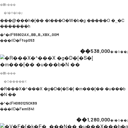
�݌ɂ���
�t�H�b�y
���@���h�[�� �t���O�W�b�g �����O �_�C
�������h
�^�ԁF
55902AX_BB_B_XBX_00M
���iID�F
fop053
��538,000
�i�ō��j
�݌ɂ���
�G�����X
�R���X�^���X �g�D�[�S�[ �m���[�� �u���b
�N ��
�^�ԁF
H080125CK89
���iID�F
em1341
��1,280,000
�i�ō��j