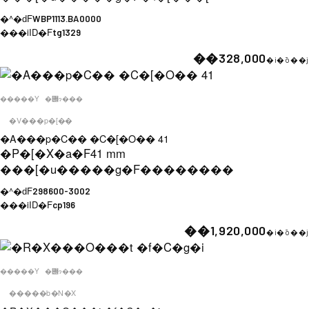
�^�ԁF
WBP1113.BA0000
���iID�F
tg1329
��328,000
�i�ō��j
�����Y
�݌ɂ���
�V���p�[��
�A���p�C�� �C�[�O�� 41
�P�[�X�a�F
41 mm
���[�u�����g�F
��������
�^�ԁF
298600-3002
���iID�F
cp196
��1,920,000
�i�ō��j
�����Y
�݌ɂ���
�����b�N�X