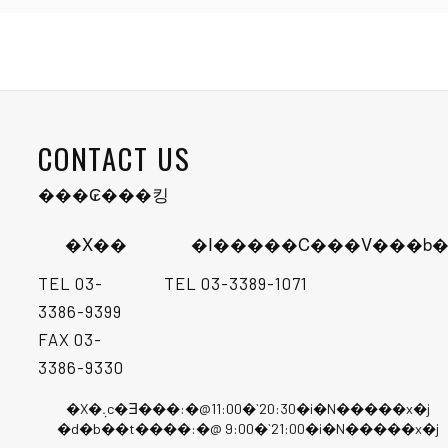
CONTACT US
���₢���킹
�X��
�I�����C���V���b�
TEL
03-
TEL
03-3389-1071
3386-9399
FAX 03-
3386-9330
�X�܉c�Ǝ���:�@11:00�`20:30�i�N�����x�j
�d�b��t����:�@ 9:00�`21:00�i�N�����x�j