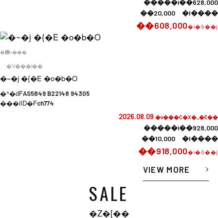
�����i��628,000
��20,000 �l����
��608,000
�i�ō��j
�݌ɂ���
�V���l��
�~�j �{�E �o�b�O
�^�ԁF
AS5849 B22148 94305
���iID�F
ch774
2026.08.09
�v���C�X�_�E��
�����i��928,000
��10,000 �l����
��918,000
�i�ō��j
VIEW MORE
SALE
�Z�[��