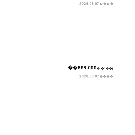
����
2026.08.07
��898,000
�i�ō��j
����
2026.08.07