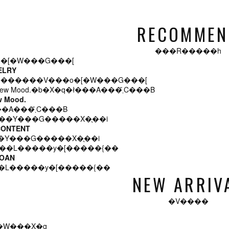
RECOMMEN
���R�����h
ELRY
�������V���o�[�W���G���[
w Mood.
�X�q�ł���A���܂̋C���B
CONTENT
�Y���G�����X�̖��i
LOAN
�L�����y�[�����{��
NEW ARRIV
�V����