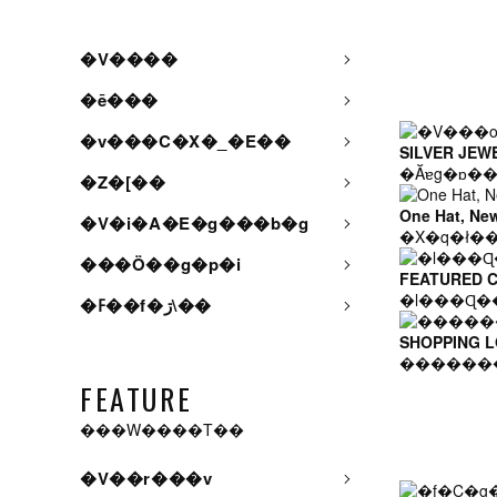
�V����
�ē���
�v���C�X�_�E��
SILVER JEW
�Ăɐg�ɒ�
�Z�[��
One Hat, Ne
�V�i�A�E�g���b�g
���Ö��g�p�i
FEATURED 
�l���Ɋ�
�ߓ��f�ڗ\��
SHOPPING 
������
FEATURE
���W����T��
�V��r���v