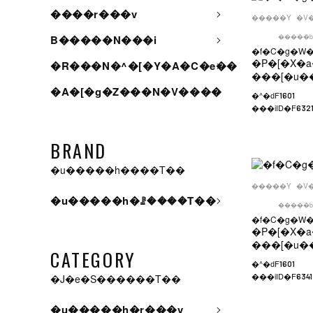
����r���v
�����Y
�V
�����b
B�����N���i
�f�C�g�W
�P�[�X�a
�R���N�^�[�Y�A�C�e��
���[�u�
�A�[�g�Z���N�V����
�^�ԁF
1601
���iID�F
6321
BRAND
�u�����h����T��
�����Y
�V
�u�����h�ꗗ����T��
�����b
�f�C�g�W
�P�[�X�a
���[�u�
CATEGORY
�^�ԁF
1601
���iID�F
�J�e�S������T��
634
�u�����h�r���v