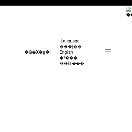
Language
���{��
�Q�X�g�l
English
�ȑ̒���
��铒���