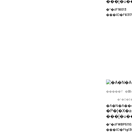
���[�u�
�^�ԁF
16013
���iID�F
631
�����Y
�^�O�E
�A�N�A���
�P�[�X�a
���[�u�
�^�ԁF
WBP5110
���iID�F
tg13