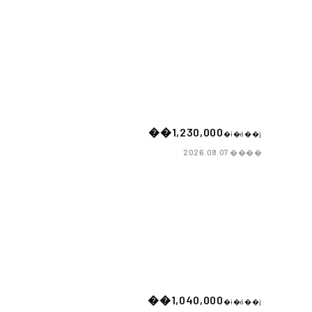
��1,230,000
�i�ō��j
����
2026.08.07
��1,040,000
�i�ō��j