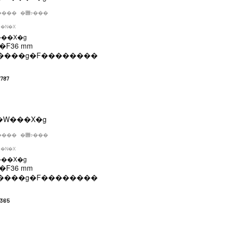
����
�݌ɂ���
�N�X
���X�g
�F
36 mm
����g�F
��������
787
����
�݌ɂ���
�N�X
���X�g
�F
36 mm
����g�F
��������
1365