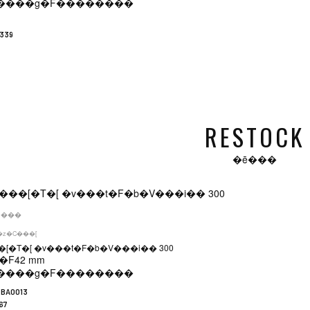
����g�F
��������
7339
RESTOCK
�ē���
�݌ɂ���
�z�C���[
[�T�[ �v���t�F�b�V���i�� 300
�F
42 mm
����g�F
��������
.BA0013
67