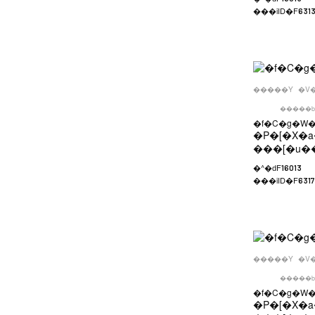
���iID�F
631
�����Y
�V
�����b
�f�C�g�W
�P�[�X�a
���[�u�
�^�ԁF
16013
���iID�F
631
�����Y
�V
�����b
�f�C�g�W
�P�[�X�a