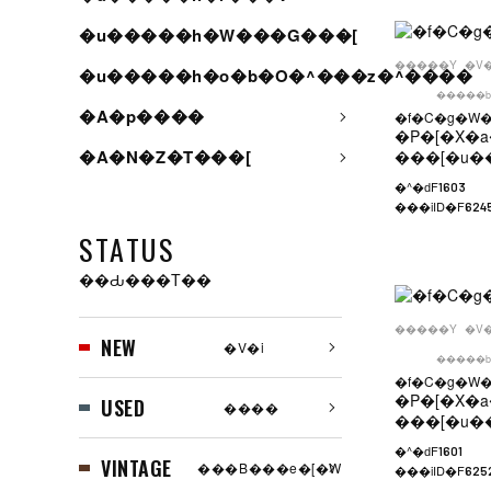
�u�����h�W���G���[
�����Y
�V
�u�����h�o�b�O�^���z�^����
�����b
�A�p����
�f�C�g�W
�P�[�X�a
�A�N�Z�T���[
���[�u�
�^�ԁF
1603
���iID�F
624
STATUS
��Ԃ���T��
�����Y
�V
NEW
�V�i
�����b
�f�C�g�W
�P�[�X�a
USED
����
���[�u�
�^�ԁF
1601
VINTAGE
���B���e�[�W
���iID�F
625