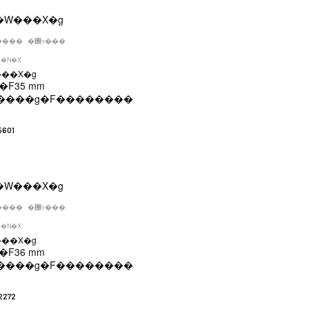
����
�݌ɂ���
�N�X
���X�g
�F
35 mm
����g�F
��������
5601
����
�݌ɂ���
�N�X
���X�g
�F
36 mm
����g�F
��������
2272