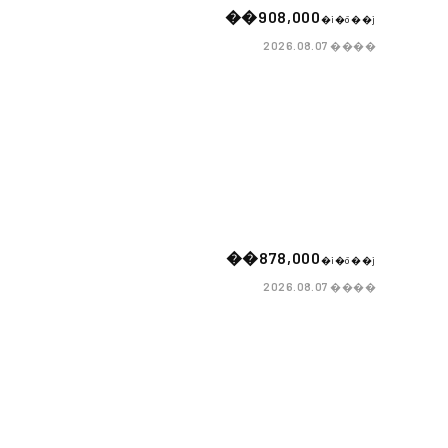
��908,000
�i�ō��j
����
2026.08.07
��878,000
�i�ō��j
����
2026.08.07