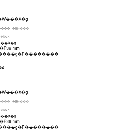
����
�݌ɂ���
�N�X
���X�g
�F
36 mm
����g�F
��������
747
����
�݌ɂ���
�N�X
���X�g
�F
36 mm
����g�F
��������