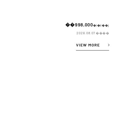
��998,000
�i�ō��j
����
2026.08.07
VIEW MORE