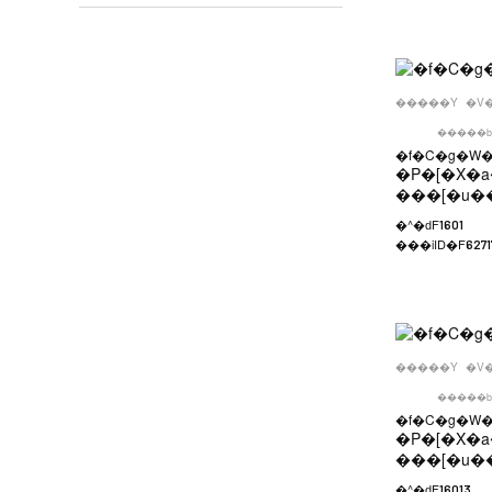
�����Y
�V
�����b
�f�C�g�W
�P�[�X�a
���[�u�
�^�ԁF
1601
���iID�F
6271
�����Y
�V
�����b
�f�C�g�W
�P�[�X�a
���[�u�
�^�ԁF
16013