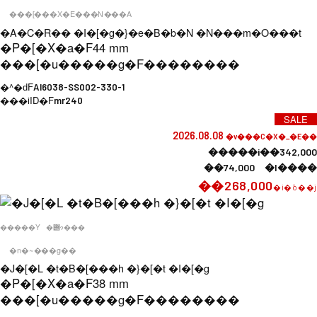
���[���X�E���N���A
�A�C�R�� �I�[�g�}�e�B�b�N �N���m�O���t
�P�[�X�a�F
44 mm
���[�u�����g�F
��������
�^�ԁF
AI6038-SS002-330-1
���iID�F
mr240
SALE
2026.08.08
�v���C�X�_�E��
�����i��342,000
��74,000 �l����
��268,000
�i�ō��j
�����Y
�݌ɂ���
�n�~���g��
�J�[�L �t�B�[���h �}�[�t �I�[�g
�P�[�X�a�F
38 mm
���[�u�����g�F
��������