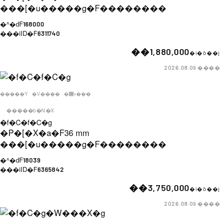
���[�u�����g�F
��������
�^�ԁF
168000
���iID�F
6311740
��1,880,000
�i�ō��j
����
2026.08.09
�����Y
�V����
�݌ɂ���
�����b�N�X
�f�C�f�C�g
�P�[�X�a�F
36 mm
���[�u�����g�F
��������
�^�ԁF
18039
���iID�F
6365842
��3,750,000
�i�ō��j
����
2026.08.09