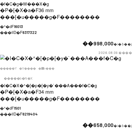
�f�C�g�W���X�g
�P�[�X�a�F
36 mm
���[�u�����g�F
��������
�^�ԁF
16013
���iID�F
6317322
��998,000
�i�ō��j
����
2026.08.09
�����Y
�V����
�݌ɂ���
�����b�N�X
�I�C�X�^�[�p�[�y�`���A���f�C�g
�P�[�X�a�F
34 mm
���[�u�����g�F
��������
�^�ԁF
1501
���iID�F
6219404
��658,000
�i�ō��j