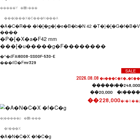
�����Y
�݌ɂ���
���[���X�E���N���A
�A�C�R�� �I�[�g�}�e�B�b�N 42 �T�}�[�G�f�B�V
����
�P�[�X�a�F
42 mm
���[�u�����g�F
��������
�^�ԁF
AI6008-SS00F-530-E
���iID�F
mr329
SALE
2026.08.08
�v���C�X�_�E��
�����i��248,000
��20,000 �l����
��228,000
�i�ō��j
�j�����p
�݌ɂ���
�I���X
�A�N�C�X �f�C�g