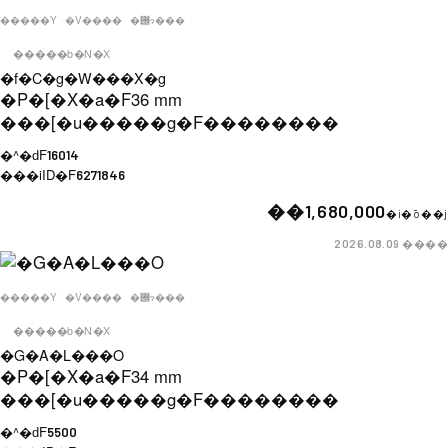
�����Y
�V����
�݌ɂ���
�����b�N�X
�f�C�g�W���X�g
�P�[�X�a�F
36 mm
���[�u�����g�F
��������
�^�ԁF
16014
���iID�F
6271846
��1,680,000
�i�ō��j
����
2026.08.09
�����Y
�V����
�݌ɂ���
�����b�N�X
�G�A�L���O
�P�[�X�a�F
34 mm
���[�u�����g�F
��������
�^�ԁF
5500