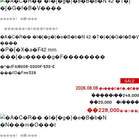
�����Y
�݌ɂ���
���[���X�E���N���A
�A�C�R�� �I�[�g�}�e�B�b�N 42 �T�}�[�G�f�B�V
����
�P�[�X�a�F
42 mm
���[�u�����g�F
��������
�^�ԁF
AI6008-SS00F-530-E
���iID�F
mr329
SALE
2026.08.08
�v���C�X�_�E��
�����i��248,000
��20,000 �l����
��228,000
�i�ō��j
�����Y
�݌ɂ���