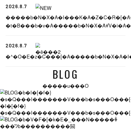
2026.8.7
�����b�N�X�A�I���K�A�Z�C�R�[�Ȃǂ
2026.8.7
BLOG
�����u���O
�I�[�f�}
�s�Q���I�������V���b�s���O���