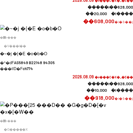
2026.08.09
�v���C�X�_�E��
�����i��628,000
��20,000 �l����
��608,000
�i�ō��j
�݌ɂ���
�V���l��
�~�j �{�E �o�b�O
�^�ԁF
AS5849 B22148 94305
���iID�F
ch774
2026.08.09
�v���C�X�_�E��
�����i��928,000
��10,000 �l����
��918,000
�i�ō��j
�݌ɂ���
�G�����X