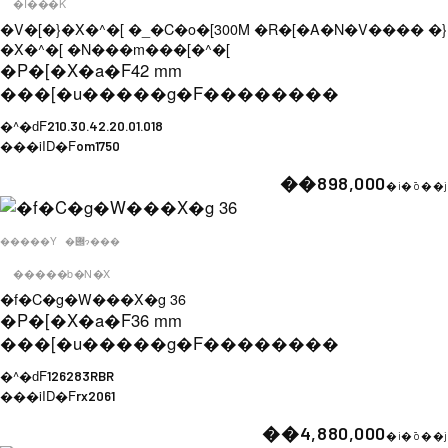
�I���K
�V�[�}�X�^�[ �_�C�o�[300M �R�[�A�N�V���� �}
�X�^�[ �N���m���[�^�[
�P�[�X�a�F
42 mm
���[�u�����g�F
��������
�^�ԁF
210.30.42.20.01.018
���iID�F
om1750
��898,000
�i�ō��j
�����Y
�݌ɂ���
�����b�N�X
�f�C�g�W���X�g 36
�P�[�X�a�F
36 mm
���[�u�����g�F
��������
�^�ԁF
126283RBR
���iID�F
rx2061
��4,880,000
�i�ō��j