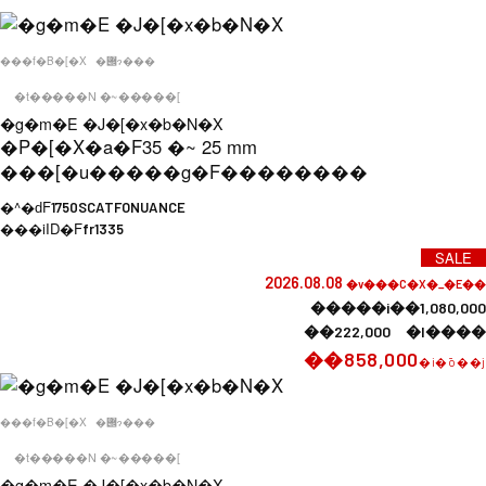
���f�B�[�X
�݌ɂ���
�t�����N �~�����[
�g�m�E �J�[�x�b�N�X
�P�[�X�a�F
35 �~ 25 mm
���[�u�����g�F
��������
�^�ԁF
1750SCATFONUANCE
���iID�F
fr1335
SALE
2026.08.08
�v���C�X�_�E��
�����i��1,080,000
��222,000 �l����
��858,000
�i�ō��j
���f�B�[�X
�݌ɂ���
�t�����N �~�����[
�g�m�E �J�[�x�b�N�X