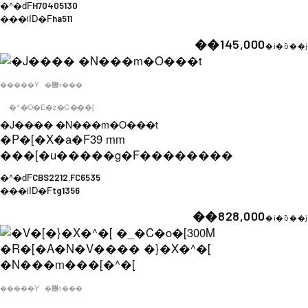
�^�ԁF
H70405130
���iID�F
ha511
��145,000
�i�ō��j
�����Y
�݌ɂ���
�^�O�E�z�C���[
�J���� �N���m�O���t
�P�[�X�a�F
39 mm
���[�u�����g�F
��������
�^�ԁF
CBS2212.FC6535
���iID�F
tg1356
��828,000
�i�ō��j
�����Y
�݌ɂ���