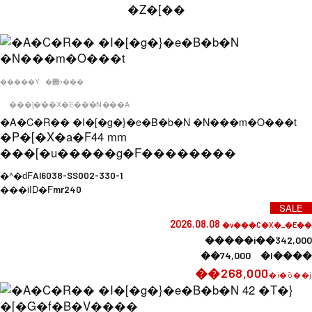
�Z�[��
�����Y
�݌ɂ���
���[���X�E���N���A
�A�C�R�� �I�[�g�}�e�B�b�N �N���m�O���t
�P�[�X�a�F
44 mm
���[�u�����g�F
��������
�^�ԁF
AI6038-SS002-330-1
���iID�F
mr240
SALE
2026.08.08
�v���C�X�_�E��
�����i��342,000
��74,000 �l����
��268,000
�i�ō��j