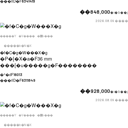
���iID�F
6341419
��848,000
�i�ō��j
����
2026.08.09
�����Y
�V����
�݌ɂ���
�����b�N�X
�f�C�g�W���X�g
�P�[�X�a�F
36 mm
���[�u�����g�F
��������
�^�ԁF
16013
���iID�F
6311849
��928,000
�i�ō��j
����
2026.08.09
�����Y
�V����
�݌ɂ���
�����b�N�X