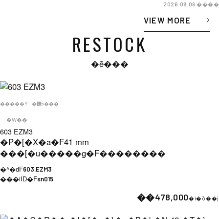
����
2026.08.09
VIEW MORE
RESTOCK
�ē���
�����Y
�݌ɂ���
�W��
603 EZM3
�P�[�X�a�F
41 mm
���[�u�����g�F
��������
�^�ԁF
603.EZM3
���iID�F
sn015
��478,000
�i�ō��j