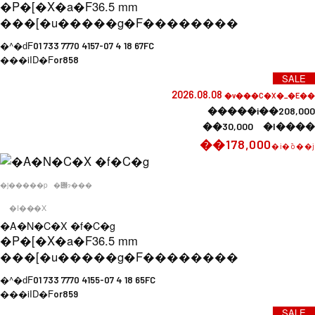
�P�[�X�a�F
36.5 mm
���[�u�����g�F
��������
�^�ԁF
01 733 7770 4157-07 4 18 67FC
���iID�F
or858
SALE
2026.08.08
�v���C�X�_�E��
�����i��208,000
��30,000 �l����
��178,000
�i�ō��j
�j�����p
�݌ɂ���
�I���X
�A�N�C�X �f�C�g
�P�[�X�a�F
36.5 mm
���[�u�����g�F
��������
�^�ԁF
01 733 7770 4155-07 4 18 65FC
���iID�F
or859
SALE