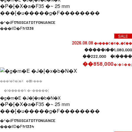
�P�[�X�a�F
35 �~ 25 mm
���[�u�����g�F
��������
�^�ԁF
1750SCATDTFONUANCE
���iID�F
fr1336
SALE
2026.08.08
�v���C�X�_�E��
�����i��1,080,000
��222,000 �l����
��858,000
�i�ō��j
���f�B�[�X
�݌ɂ���
�t�����N �~�����[
�g�m�E �J�[�x�b�N�X
�P�[�X�a�F
35 �~ 25 mm
���[�u�����g�F
��������
�^�ԁF
1750SCATDTFONUANCE
���iID�F
fr1334