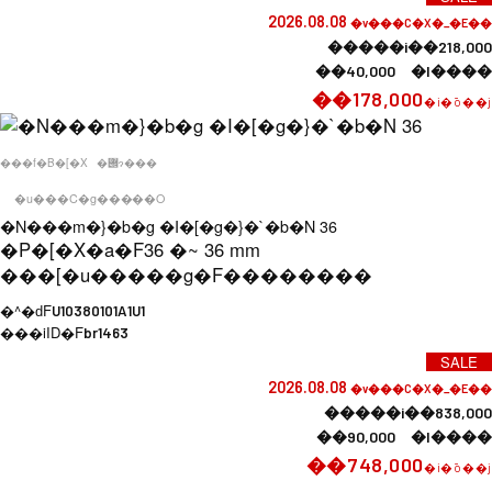
2026.08.08
�v���C�X�_�E��
�����i��218,000
��40,000 �l����
��178,000
�i�ō��j
���f�B�[�X
�݌ɂ���
�u���C�g�����O
�N���m�}�b�g �I�[�g�}�`�b�N 36
�P�[�X�a�F
36 �~ 36 mm
���[�u�����g�F
��������
�^�ԁF
U10380101A1U1
���iID�F
br1463
SALE
2026.08.08
�v���C�X�_�E��
�����i��838,000
��90,000 �l����
��748,000
�i�ō��j