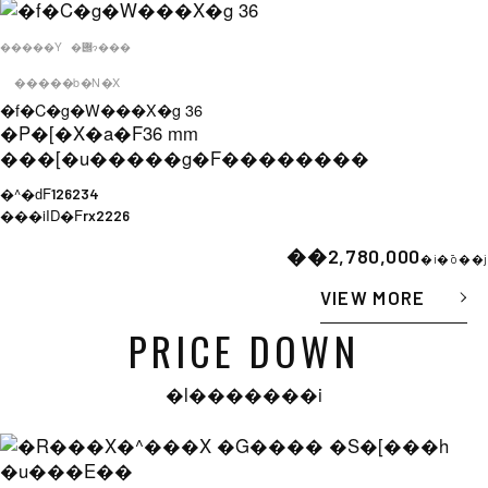
�����Y
�݌ɂ���
�����b�N�X
�f�C�g�W���X�g 36
�P�[�X�a�F
36 mm
���[�u�����g�F
��������
�^�ԁF
126234
���iID�F
rx2226
��2,780,000
�i�ō��j
VIEW MORE
PRICE DOWN
�l�������i