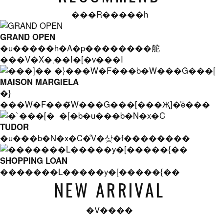
���R�����h
GRAND OPEN
�u�����h�A�p��������舵
���V�X�܂��I�[�v���I
MAISON MARGIELA
�}
���W�F���̃W���G���[���Җ]�̍ē���
TUDOR
�u���b�N�x�C�̐V�샂�f��������
SHOPPING LOAN
�������L�����y�[�����{��
NEW ARRIVAL
�V����