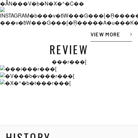
�ẴN���V�b�N�X�^�C��
���v�ƃW���G���[�Ŗ�����A�u���K
VIEW MORE
REVIEW
���r���[
HISTORY