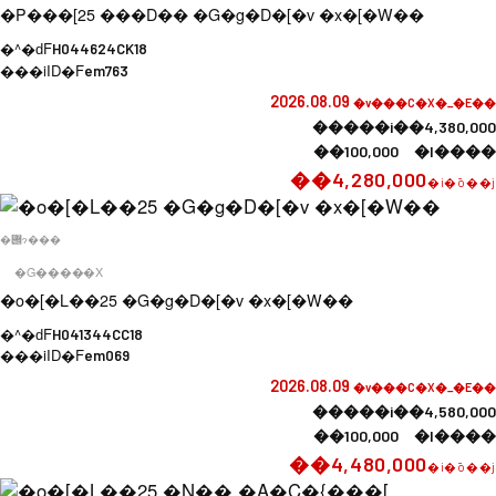
�P���[25 ���D�� �G�g�D�[�v �x�[�W��
�^�ԁF
H044624CK18
���iID�F
em763
2026.08.09
�v���C�X�_�E��
�����i��4,380,000
��100,000 �l����
��4,280,000
�i�ō��j
�݌ɂ���
�G�����X
�o�[�L��25 �G�g�D�[�v �x�[�W��
�^�ԁF
H041344CC18
���iID�F
em069
2026.08.09
�v���C�X�_�E��
�����i��4,580,000
��100,000 �l����
��4,480,000
�i�ō��j