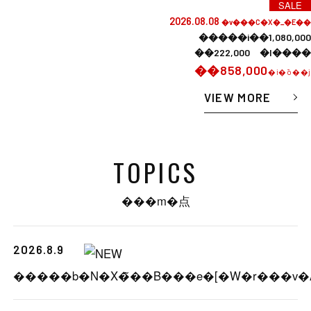
SALE
2026.08.08
�v���C�X�_�E��
�����i��1,080,000
��222,000 �l����
��858,000
�i�ō��j
VIEW MORE
TOPICS
���m�点
2026.8.9