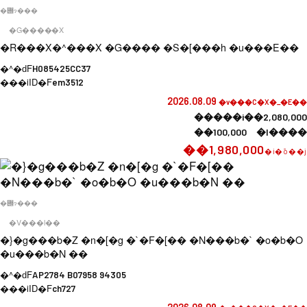
�݌ɂ���
�G�����X
�R���X�^���X �G���� �S�[���h �u���E��
�^�ԁF
H085425CC37
���iID�F
em3512
2026.08.09
�v���C�X�_�E��
�����i��2,080,000
��100,000 �l����
��1,980,000
�i�ō��j
�݌ɂ���
�V���l��
�}�g���b�Z �n�[�g �`�F�[�� �N���b�` �o�b�O
�u���b�N ��
�^�ԁF
AP2784 B07958 94305
���iID�F
ch727