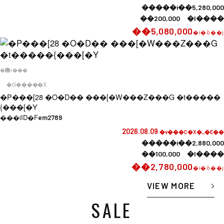
�����i��5,280,000
��200,000 �l����
��5,080,000
�i�ō��j
�݌ɂ���
�G�����X
�P���[28 �O�D�� ���[�W���Z���G �t�����
{���[�Y
���iID�F
em2789
2026.08.09
�v���C�X�_�E��
�����i��2,880,000
��100,000 �l����
��2,780,000
�i�ō��j
VIEW MORE
SALE