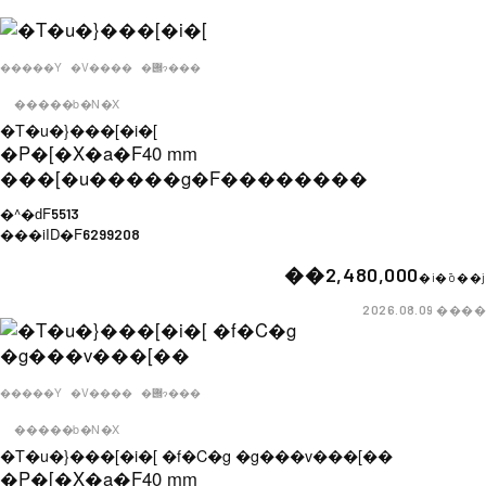
�����Y
�V����
�݌ɂ���
�����b�N�X
�T�u�}���[�i�[
�P�[�X�a�F
40 mm
���[�u�����g�F
��������
�^�ԁF
5513
���iID�F
6299208
��2,480,000
�i�ō��j
����
2026.08.09
�����Y
�V����
�݌ɂ���
�����b�N�X
�T�u�}���[�i�[ �f�C�g �g���v���[��
�P�[�X�a�F
40 mm