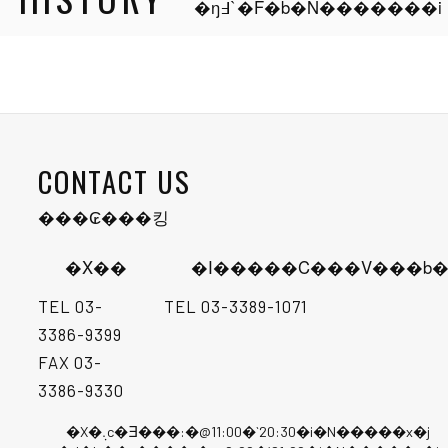
�ŋ߃`�F�b�N�������i
CONTACT US
���₢���킹
�X��
�I�����C���V���b�
TEL
03-
TEL
03-3389-1071
3386-9399
FAX 03-
3386-9330
�X�܉c�Ǝ���:�@11:00�`20:30�i�N�����x�j