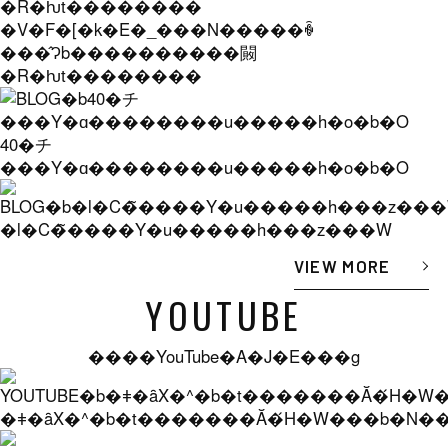
�V�F�[�k�E�_���N�����ꐶ
���̂Ɂb����������闝
�R�ƕt��������
40�チ
���Y�ɑ��������u�����h�o�b�O
�l�C�̃����Y�u�����h���z���W
VIEW MORE
YOUTUBE
����YouTube�A�J�E���g
�ǂ�ȃX�^�b�t�������Ă�́H�W���b�N���