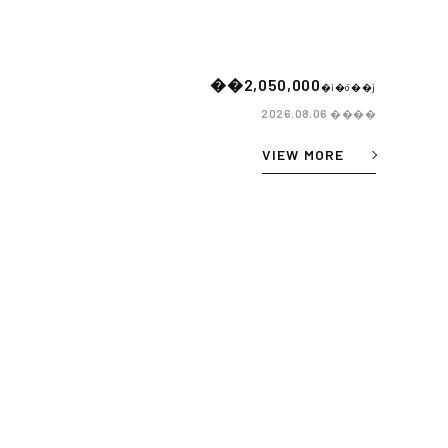
��2,050,000
�i�ō��j
����
2026.08.06
VIEW MORE