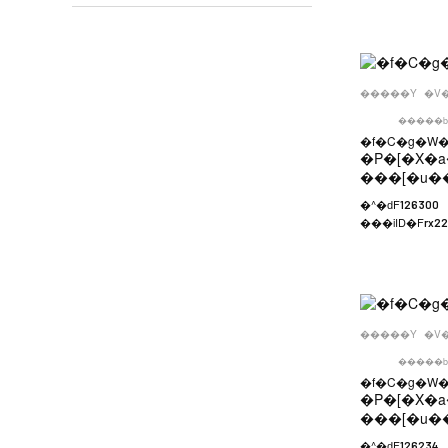
�����Y
�V
�����b
�f�C�g�W�
�P�[�X�a
���[�u�
�^�ԁF
126300
���iID�F
rx2
�����Y
�V
�����b
�f�C�g�W�
�P�[�X�a
���[�u�
�^�ԁF
126234