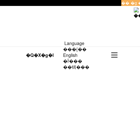
�� �g 
Language
���{��
�Q�X�g�l
English
�ȑ̒���
��铒���