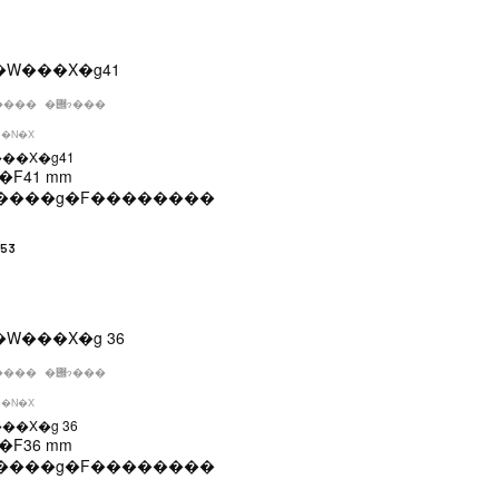
����
�݌ɂ���
�N�X
��X�g41
�F
41 mm
����g�F
��������
253
����
�݌ɂ���
�N�X
��X�g 36
�F
36 mm
����g�F
��������