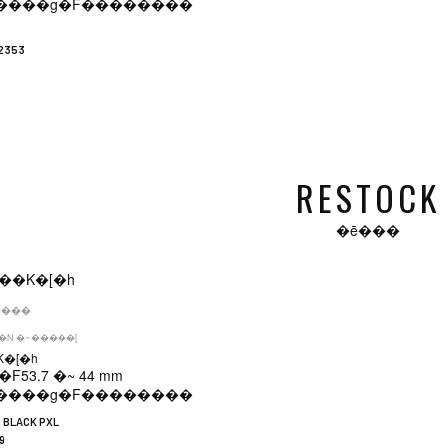
����g�F
��������
2353
RESTOCK
�ē���
�݌ɂ���
�N �~�����[
�[�h
�F
53.7 �~ 44 mm
����g�F
��������
 BLACK PXL
9