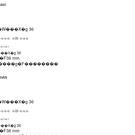
6901
����
�݌ɂ���
�N�X
��X�g 36
�F
36 mm
����g�F
��������
2455
����
�݌ɂ���
�N�X
��X�g 36
�F
36 mm