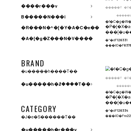
����r���v
�����Y
�V
�����b
B�����N���i
�f�C�g�W�
�P�[�X�a
�R���N�^�[�Y�A�C�e��
���[�u�
�A�[�g�Z���N�V����
�^�ԁF
126331
���iID�F
637
BRAND
�u�����h����T��
�����Y
�V
�u�����h�ꗗ����T��
�����b
�f�C�g�W�
�P�[�X�a
���[�u�
CATEGORY
�^�ԁF
126334
���iID�F
�J�e�S������T��
rx2
�u�����h�r���v