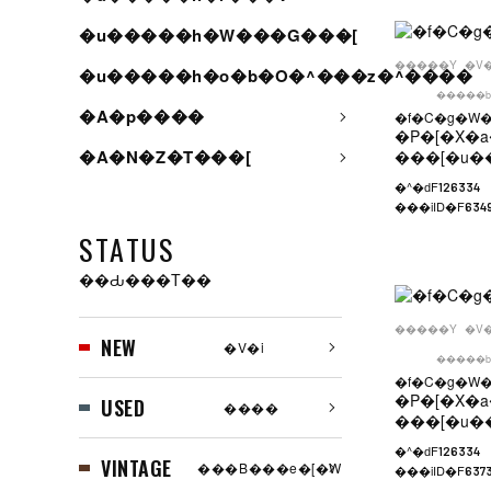
�u�����h�W���G���[
�����Y
�V
�u�����h�o�b�O�^���z�^����
�����b
�A�p����
�f�C�g�W�
�P�[�X�a
�A�N�Z�T���[
���[�u�
�^�ԁF
126334
���iID�F
634
STATUS
��Ԃ���T��
�����Y
�V
NEW
�V�i
�����b
�f�C�g�W�
�P�[�X�a
USED
����
���[�u�
�^�ԁF
126334
VINTAGE
���B���e�[�W
���iID�F
637