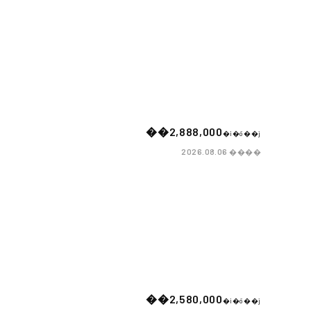
��2,888,000
�i�ō��j
����
2026.08.06
��2,580,000
�i�ō��j