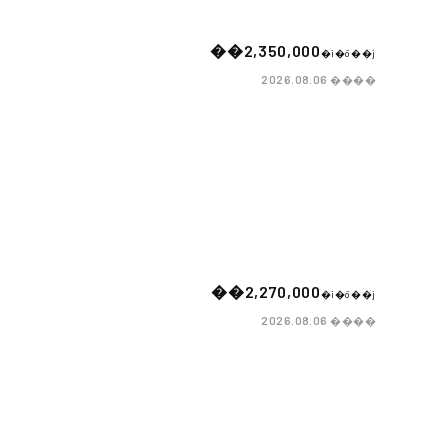
��2,350,000
�i�ō��j
����
2026.08.06
��2,270,000
�i�ō��j
����
2026.08.06