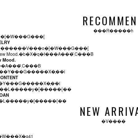
RECOMMEN
���R�����h
ELRY
�������V���o�[�W���G���[
w Mood.
�X�q�ł���A���܂̋C���B
CONTENT
�Y���G�����X�̖��i
LOAN
�L�����y�[�����{��
NEW ARRIV
�V����