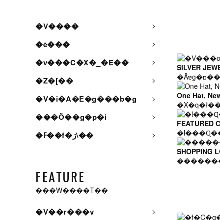
�V����
�ē���
�v���C�X�_�E��
SILVER JEW
�Ăɐg�ɒ�
�Z�[��
One Hat, Ne
�V�i�A�E�g���b�g
���Ö��g�p�i
FEATURED 
�l���Ɋ�
�ߓ��f�ڗ\��
SHOPPING 
������
FEATURE
���W����T��
�V��r���v