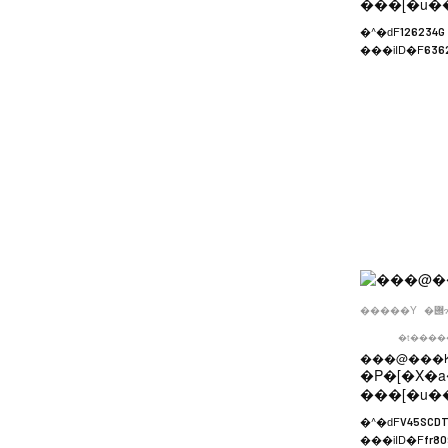
���[�u�
�^�ԁF
126234G
���iID�F
636
�����Y
�t����
���@���K
�P�[�X�a
���[�u�
�^�ԁF
V45SCDT
���iID�F
fr80