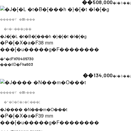
��508,000
�i�ō��j
�����Y
�݌ɂ���
�n�~���g��
�J�[�L �t�B�[���h �}�[�t �I�[�g
�P�[�X�a�F
38 mm
���[�u�����g�F
��������
�^�ԁF
H70405730
���iID�F
ha503
��134,000
�i�ō��j
�����Y
�݌ɂ���
�^�O�E�z�C���[
�J���� �N���m�O���t
�P�[�X�a�F
39 mm
���[�u�����g�F
��������