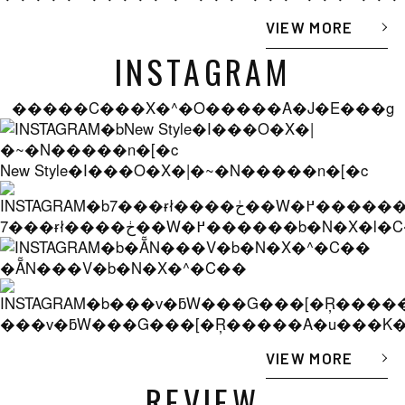
VIEW MORE
INSTAGRAM
�����C���X�^�O�����A�J�E���g
New Style�I���O�X�|�~�N�����n�[�c
7���ɍł����ڂ��W�߂������b
�ẴN���V�b�N�X�^�C��
���v�ƃW���G���[�Ŗ�����A�u���K
VIEW MORE
REVIEW