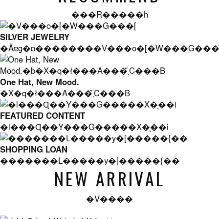
���R�����h
SILVER JEWELRY
�Ăɐg�ɒ��������V���o�[�W���G���
One Hat, New Mood.
�X�q�ł���A���܂̋C���B
FEATURED CONTENT
�l���Ɋ��Y���G�����X�̖��i
SHOPPING LOAN
�������L�����y�[�����{��
NEW ARRIVAL
�V����