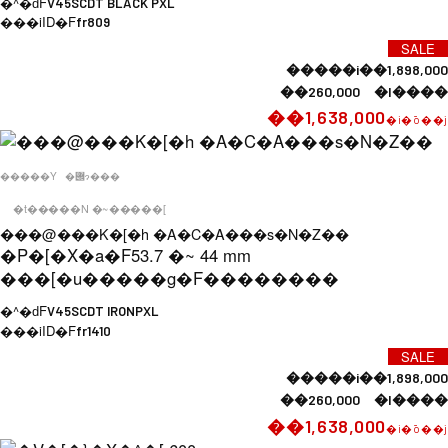
�^�ԁF
V45SCDT BLACK PXL
���iID�F
fr809
SALE
�����i��1,898,000
��260,000 �l����
��1,638,000
�i�ō��j
�����Y
�݌ɂ���
�t�����N �~�����[
���@���K�[�h �A�C�A���s�N�Z��
�P�[�X�a�F
53.7 �~ 44 mm
���[�u�����g�F
��������
�^�ԁF
V45SCDT IRONPXL
���iID�F
fr1410
SALE
�����i��1,898,000
��260,000 �l����
��1,638,000
�i�ō��j