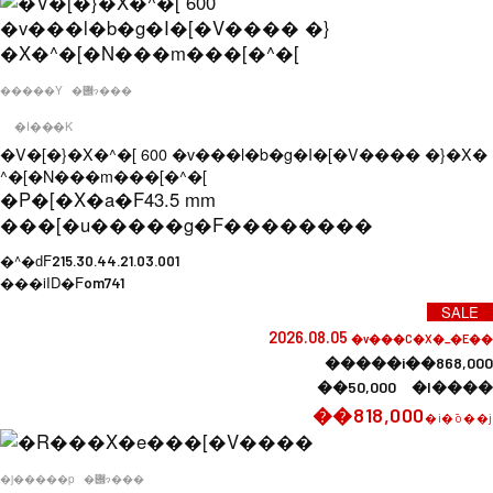
�����Y
�݌ɂ���
�I���K
�V�[�}�X�^�[ 600 �v���l�b�g�I�[�V���� �}�X�
^�[�N���m���[�^�[
�P�[�X�a�F
43.5 mm
���[�u�����g�F
��������
�^�ԁF
215.30.44.21.03.001
���iID�F
om741
SALE
2026.08.05
�v���C�X�_�E��
�����i��868,000
��50,000 �l����
��818,000
�i�ō��j
�j�����p
�݌ɂ���