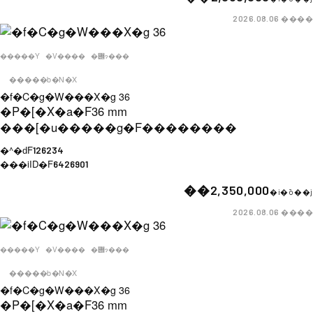
����
2026.08.06
�����Y
�V����
�݌ɂ���
�����b�N�X
�f�C�g�W���X�g 36
�P�[�X�a�F
36 mm
���[�u�����g�F
��������
�^�ԁF
126234
���iID�F
6426901
��2,350,000
�i�ō��j
����
2026.08.06
�����Y
�V����
�݌ɂ���
�����b�N�X
�f�C�g�W���X�g 36
�P�[�X�a�F
36 mm