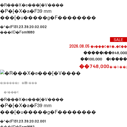
�R���X�e���[�V����
�P�[�X�a�F
39 mm
���[�u�����g�F
��������
�^�ԁF
131.23.39.20.02.002
���iID�F
om1680
SALE
2026.08.05
�v���C�X�_�E��
�����i��848,000
��100,000 �l����
��748,000
�i�ō��j
�j�����p
�݌ɂ���
�I���K
�R���X�e���[�V����
�P�[�X�a�F
39 mm
���[�u�����g�F
��������
�^�ԁF
131.23.39.20.02.001
���iID�F
om1682