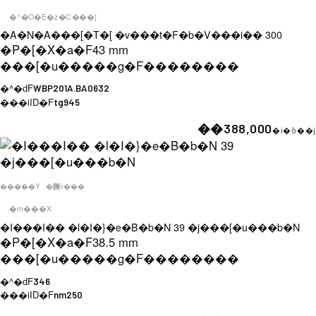
�^�O�E�z�C���[
�A�N�A���[�T�[ �v���t�F�b�V���i�� 300
�P�[�X�a�F
43 mm
���[�u�����g�F
��������
�^�ԁF
WBP201A.BA0632
���iID�F
tg945
��388,000
�i�ō��j
�����Y
�݌ɂ���
�m���X
�I���I�� �l�I�}�e�B�b�N 39 �j���[�u���b�N
�P�[�X�a�F
38.5 mm
���[�u�����g�F
��������
�^�ԁF
346
���iID�F
nm250