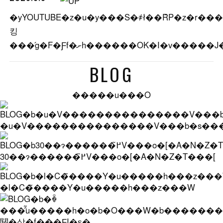
�yYOUTUBE�z�u�y���S�҂ł��ȒP�z�r��
킹
BLOG
�����u���O
�u�V���������������V���b�s��
30��ɂ������߂̃V���o�[�A�N�Z�T���[
�l�C�̃����Y�u�����h���z���W