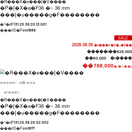
�R���X�e���[�V����
�P�[�X�a�F
36 �~ 36 mm
���[�u�����g�F
��������
�^�ԁF
131.20.36.20.13.001
���iID�F
om1686
SALE
2026.08.05
�v���C�X�_�E��
�����i��828,000
��60,000 �l����
��768,000
�i�ō��j
�����Y
�݌ɂ���
�I���K
�R���X�e���[�V����
�P�[�X�a�F
36 �~ 36 mm
���[�u�����g�F
��������
�^�ԁF
131.20.36.20.02.002
���iID�F
om1677