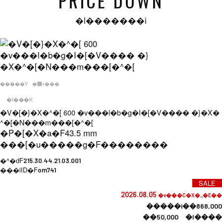
PRICE DOWN
�l�������i
�����Y
�݌ɂ���
�I���K
�V�[�}�X�^�[ 600 �v���l�b�g�I�[�V���� �}�X�
^�[�N���m���[�^�[
�P�[�X�a�F
43.5 mm
���[�u�����g�F
��������
�^�ԁF
215.30.44.21.03.001
���iID�F
om741
SALE
2026.08.05
�v���C�X�_�E��
�����i��868,000
��50,000 �l����