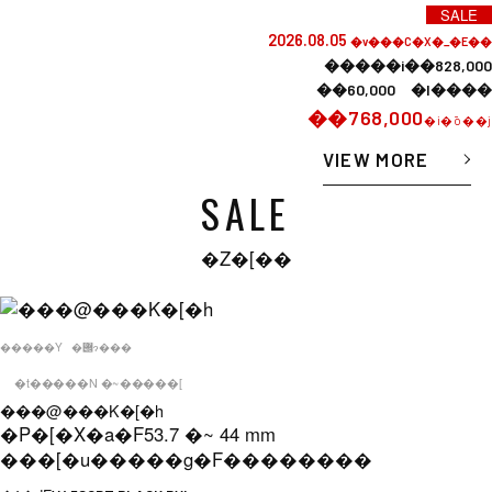
SALE
2026.08.05
�v���C�X�_�E��
�����i��828,000
��60,000 �l����
��768,000
�i�ō��j
VIEW MORE
SALE
�Z�[��
�����Y
�݌ɂ���
�t�����N �~�����[
���@���K�[�h
�P�[�X�a�F
53.7 �~ 44 mm
���[�u�����g�F
��������