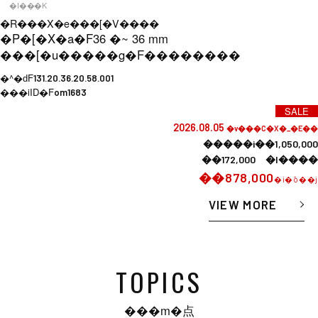
�I���K
�R���X�e���[�V����
�P�[�X�a�F
36 �~ 36 mm
���[�u�����g�F
��������
�^�ԁF
131.20.36.20.58.001
���iID�F
om1683
SALE
2026.08.05
�v���C�X�_�E��
�����i��1,050,000
��172,000 �l����
��878,000
�i�ō��j
VIEW MORE
TOPICS
���m�点