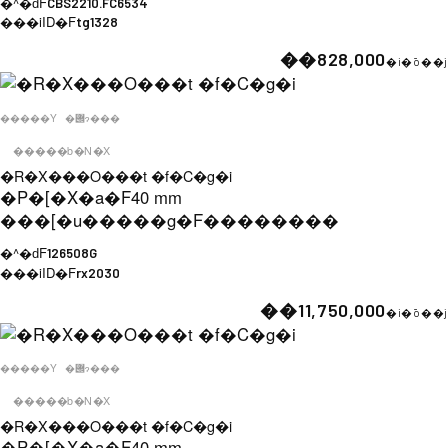
�^�ԁF
CBS2210.FC6534
���iID�F
tg1328
��828,000
�i�ō��j
�����Y
�݌ɂ���
�����b�N�X
�R�X���O���t �f�C�g�i
�P�[�X�a�F
40 mm
���[�u�����g�F
��������
�^�ԁF
126508G
���iID�F
rx2030
��11,750,000
�i�ō��j
�����Y
�݌ɂ���
�����b�N�X
�R�X���O���t �f�C�g�i
�P�[�X�a�F
40 mm