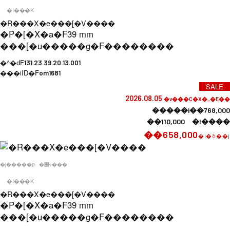
�I���K
�R���X�e���[�V����
�P�[�X�a�F
39 mm
���[�u�����g�F
��������
�^�ԁF
131.23.39.20.13.001
���iID�F
om1681
SALE
2026.08.05
�v���C�X�_�E��
�����i��768,000
��110,000 �l����
��658,000
�i�ō��j
�j�����p
�݌ɂ���
�I���K
�R���X�e���[�V����
�P�[�X�a�F
39 mm
���[�u�����g�F
��������