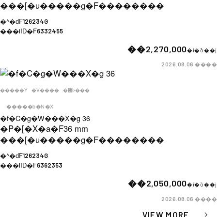
���[�u�����g�F
��������
�^�ԁF
126234G
���iID�F
6332455
��2,270,000
�i�ō��j
����
2026.08.06
�����Y
�V����
�݌ɂ���
�����b�N�X
�f�C�g�W���X�g 36
�P�[�X�a�F
36 mm
���[�u�����g�F
��������
�^�ԁF
126234G
���iID�F
6362353
��2,050,000
�i�ō��j
����
2026.08.06
VIEW MORE