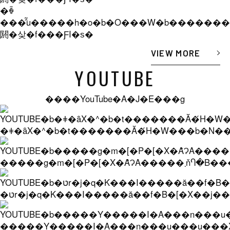
�ꐶ
���̂̃u�����h�o�b�O���W�b������
閼�샂�f���ƑI�ѕ�
VIEW MORE
YOUTUBE
����YouTube�A�J�E���g
�ǂ�ȃX�^�b�t�������Ă�́H�W���b�N���
�����g�m�[�P�[�X�Ȃ̂
�טr�j�q�K���I�����ă��f�B�[�X��j
�����Y�����I�A���n���u���u���X