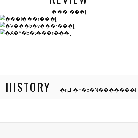
���r���[
HISTORY
�ŋ߃`�F�b�N�������i