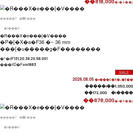
��818,000
�i�ō��j
�����Y
�݌ɂ���
�I���K
�R���X�e���[�V����
�P�[�X�a�F
36 �~ 36 mm
���[�u�����g�F
��������
�^�ԁF
131.20.36.20.58.001
���iID�F
om1683
SALE
2026.08.05
�v���C�X�_�E��
�����i��1,050,000
��172,000 �l����
��878,000
�i�ō��j
�����Y
�݌ɂ���
�I���K