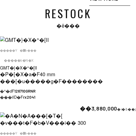
RESTOCK
�ē���
�����Y
�݌ɂ���
�����b�N�X
GMT�}�X�^�[II
�P�[�X�a�F
40 mm
���[�u�����g�F
��������
�^�ԁF
126710GRNR
���iID�F
rx2041
��3,880,000
�i�ō��j
�����Y
�݌ɂ���