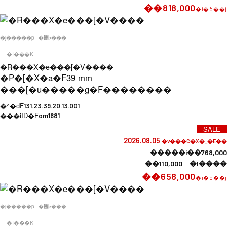
��818,000
�i�ō��j
�j�����p
�݌ɂ���
�I���K
�R���X�e���[�V����
�P�[�X�a�F
39 mm
���[�u�����g�F
��������
�^�ԁF
131.23.39.20.13.001
���iID�F
om1681
SALE
2026.08.05
�v���C�X�_�E��
�����i��768,000
��110,000 �l����
��658,000
�i�ō��j
�j�����p
�݌ɂ���
�I���K