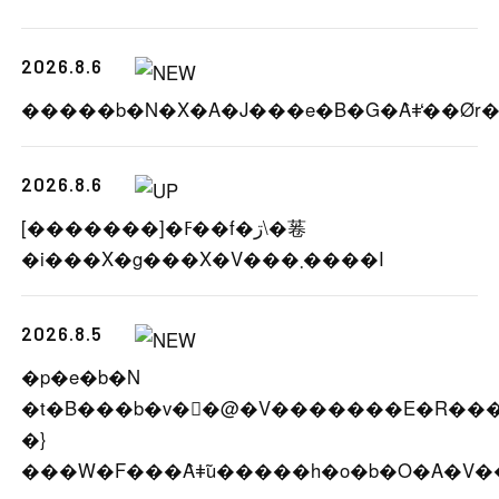
2026.8.6
2026.8.6
[�������]�ߓ��f�ڗ\�菤
�i���X�g���X�V���܂����I
2026.8.5
�p�e�b�N
�t�B���b�v�⃔�@�V�������E�R���X
�}