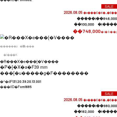
SALE
2026.08.05
�v���C�X�_�E��
�����i��848,000
��100,000 �l����
��748,000
�i�ō��j
�j�����p
�݌ɂ���
�I���K
�R���X�e���[�V����
�P�[�X�a�F
39 mm
���[�u�����g�F
��������
�^�ԁF
131.20.39.20.13.001
���iID�F
om1685
SALE
2026.08.05
�v���C�X�_�E��
�����i��980,000
��162,000 �l����