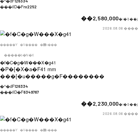
�^�ԁF
126334
���iID�F
rx2252
��2,580,000
�i�ō��j
����
2026.08.06
�����Y
�V����
�݌ɂ���
�����b�N�X
�f�C�g�W���X�g41
�P�[�X�a�F
41 mm
���[�u�����g�F
��������
�^�ԁF
126334
���iID�F
6349767
��2,230,000
�i�ō��j
����
2026.08.06
�����Y
�V����
�݌ɂ���