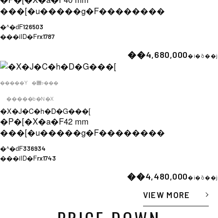
���[�u�����g�F
��������
�^�ԁF
126503
���iID�F
rx1787
��4,680,000
�i�ō��j
�����Y
�݌ɂ���
�����b�N�X
�X�J�C�h�D�G���[
�P�[�X�a�F
42 mm
���[�u�����g�F
��������
�^�ԁF
336934
���iID�F
rx1743
��4,480,000
�i�ō��j
VIEW MORE