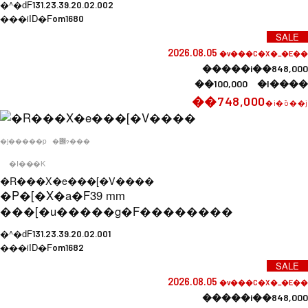
�^�ԁF
131.23.39.20.02.002
���iID�F
om1680
SALE
2026.08.05
�v���C�X�_�E��
�����i��848,000
��100,000 �l����
��748,000
�i�ō��j
�j�����p
�݌ɂ���
�I���K
�R���X�e���[�V����
�P�[�X�a�F
39 mm
���[�u�����g�F
��������
�^�ԁF
131.23.39.20.02.001
���iID�F
om1682
SALE
2026.08.05
�v���C�X�_�E��
�����i��848,000