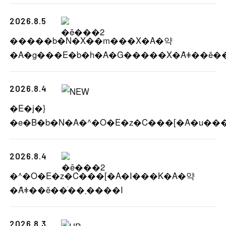
2026.8.5
�����b�N�X��m���X�A�약
2026.8.4
�E�j�}
2026.8.4
�^�O�E�z�C���[�A�I���K�A�약
�Ȃǂ��ē��ׂ��܂����I
2026.8.3