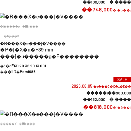
��100,000 �l����
��748,000
�i�ō��j
�j�����p
�݌ɂ���
�I���K
�R���X�e���[�V����
�P�[�X�a�F
39 mm
���[�u�����g�F
��������
�^�ԁF
131.20.39.20.13.001
���iID�F
om1685
SALE
2026.08.05
�v���C�X�_�E��
�����i��980,000
��162,000 �l����
��818,000
�i�ō��j
�����Y
�݌ɂ���