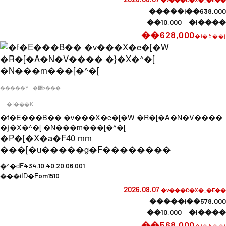
�����i��638,000
��10,000 �l����
��628,000
�i�ō��j
�����Y
�݌ɂ���
�I���K
�f�E���B�� �v���X�e�[�W �R�[�A�N�V����
�}�X�^�[ �N���m���[�^�[
�P�[�X�a�F
40 mm
���[�u�����g�F
��������
�^�ԁF
434.10.40.20.06.001
���iID�F
om1510
2026.08.07
�v���C�X�_�E��
�����i��578,000
��10,000 �l����
��568,000