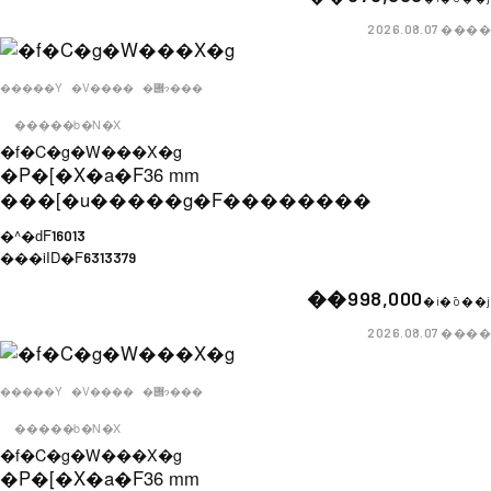
����
2026.08.07
�����Y
�V����
�݌ɂ���
�����b�N�X
�f�C�g�W���X�g
�P�[�X�a�F
36 mm
���[�u�����g�F
��������
�^�ԁF
16013
���iID�F
6313379
��998,000
�i�ō��j
����
2026.08.07
�����Y
�V����
�݌ɂ���
�����b�N�X
�f�C�g�W���X�g
�P�[�X�a�F
36 mm