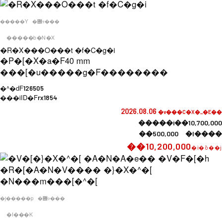
�����Y
�݌ɂ���
�����b�N�X
�R�X���O���t �f�C�g�i
�P�[�X�a�F
40 mm
���[�u�����g�F
��������
�^�ԁF
126505
���iID�F
rx1854
2026.08.06
�v���C�X�_�E��
�����i��10,700,000
��500,000 �l����
��10,200,000
�i�ō��j
�j�����p
�݌ɂ���
�I���K