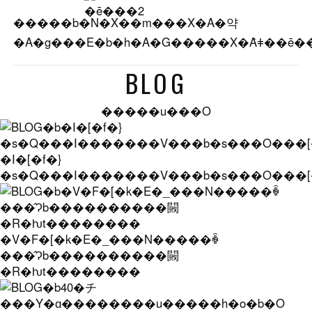
�����b�N�X��m���X�A�약
BLOG
�����u���O
�I�[�f�}
�s�Q���I�������V���b�s���O���
�V�F�[�k�E�_���N�����ꐶ
���̂Ɂb����������闝
�R�ƕt��������