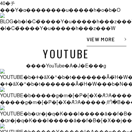
40�チ
���Y�ɑ��������u�����h�o�b�O
�l�C�̃����Y�u�����h���z���W
VIEW MORE
YOUTUBE
����YouTube�A�J�E���g
�ǂ�ȃX�^�b�t�������Ă�́H�W���b�N���
�����g�m�[�P�[�X�Ȃ̂
�טr�j�q�K���I�����ă��f�B�[�X��j