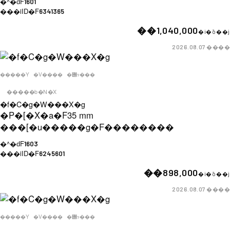
�^�ԁF
1601
���iID�F
6341365
��1,040,000
�i�ō��j
����
2026.08.07
�����Y
�V����
�݌ɂ���
�����b�N�X
�f�C�g�W���X�g
�P�[�X�a�F
35 mm
���[�u�����g�F
��������
�^�ԁF
1603
���iID�F
6245601
��898,000
�i�ō��j
����
2026.08.07
�����Y
�V����
�݌ɂ���