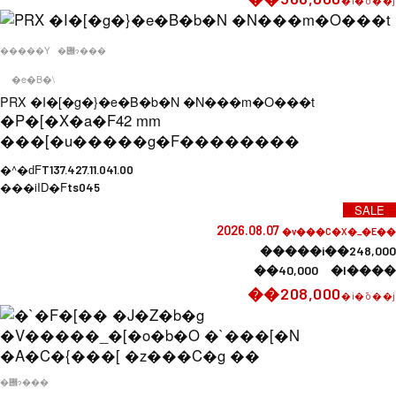
�i�ō��j
�����Y
�݌ɂ���
�e�B�\
PRX �I�[�g�}�e�B�b�N �N���m�O���t
�P�[�X�a�F
42 mm
���[�u�����g�F
��������
�^�ԁF
T137.427.11.041.00
���iID�F
ts045
SALE
2026.08.07
�v���C�X�_�E��
�����i��248,000
��40,000 �l����
��208,000
�i�ō��j
�݌ɂ���