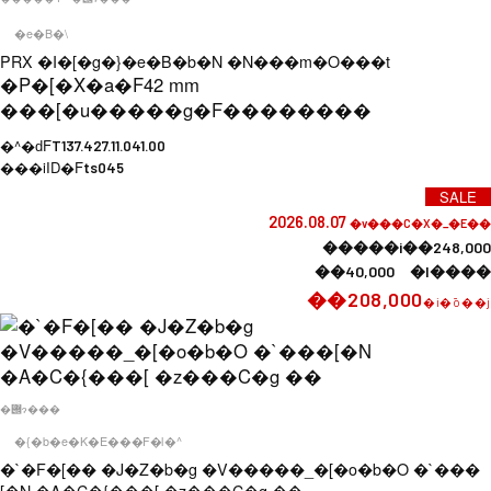
�e�B�\
PRX �I�[�g�}�e�B�b�N �N���m�O���t
�P�[�X�a�F
42 mm
���[�u�����g�F
��������
�^�ԁF
T137.427.11.041.00
���iID�F
ts045
SALE
2026.08.07
�v���C�X�_�E��
�����i��248,000
��40,000 �l����
��208,000
�i�ō��j
�݌ɂ���
�{�b�e�K�E���F�l�^
�`�F�[�� �J�Z�b�g �V�����_�[�o�b�O �`���
[�N �A�C�{���[ �z���C�g ��