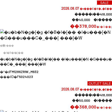
SALE
2026.08.07
�v���C�X�_�E��
�����i��418,000
��40,000 �l����
��378,000
�i�ō��j
�݌ɂ���
�f�B�I�[��
�u�b�N�g�[�g �f�B�I�[�� �I�u���[�N �G���u�
��C�_���[ ���[�W
�^�ԁF
M1286ZRIW_M932
���iID�F
5024023
OUTLET SALE
2026.08.07
�v���C�X�_�E��
�����i��418,000
��50,000 �l����
��368,000
�i�ō��j