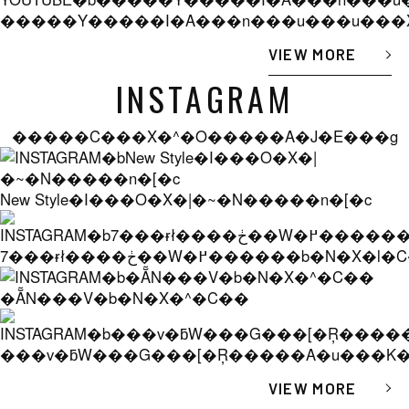
�����Y�����I�A���n���u���u���X
VIEW MORE
INSTAGRAM
�����C���X�^�O�����A�J�E���g
New Style�I���O�X�|�~�N�����n�[�c
7���ɍł����ڂ��W�߂������b
�ẴN���V�b�N�X�^�C��
���v�ƃW���G���[�Ŗ�����A�u���K
VIEW MORE