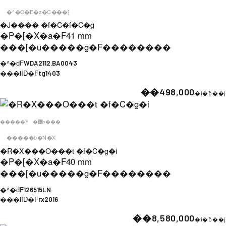
�^�O�E�z�C���[
�J���� �f�C�f�C�g
�P�[�X�a�F
41 mm
���[�u�����g�F
��������
�^�ԁF
WDA2112.BA0043
���iID�F
tg1403
��498,000
�i�ō��j
�����Y
�݌ɂ���
�����b�N�X
�R�X���O���t �f�C�g�i
�P�[�X�a�F
40 mm
���[�u�����g�F
��������
�^�ԁF
126515LN
���iID�F
rx2016
��8,580,000
�i�ō��j