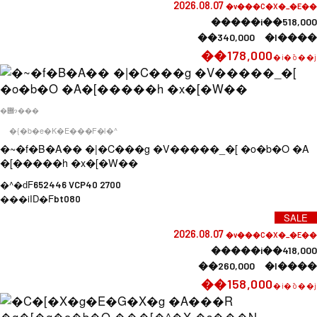
2026.08.07
�v���C�X�_�E��
�����i��518,000
��340,000 �l����
��178,000
�i�ō��j
�݌ɂ���
�{�b�e�K�E���F�l�^
�~�f�B�A�� �|�C���g �V�����_�[ �o�b�O �A
�[�����h �x�[�W��
�^�ԁF
652446 VCP40 2700
���iID�F
bt080
SALE
2026.08.07
�v���C�X�_�E��
�����i��418,000
��260,000 �l����
��158,000
�i�ō��j