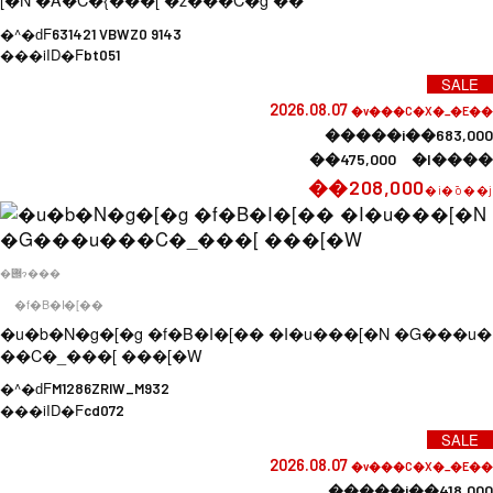
�^�ԁF
631421 VBWZ0 9143
���iID�F
bt051
SALE
2026.08.07
�v���C�X�_�E��
�����i��683,000
��475,000 �l����
��208,000
�i�ō��j
�݌ɂ���
�f�B�I�[��
�u�b�N�g�[�g �f�B�I�[�� �I�u���[�N �G���u�
��C�_���[ ���[�W
�^�ԁF
M1286ZRIW_M932
���iID�F
cd072
SALE
2026.08.07
�v���C�X�_�E��
�����i��418,000