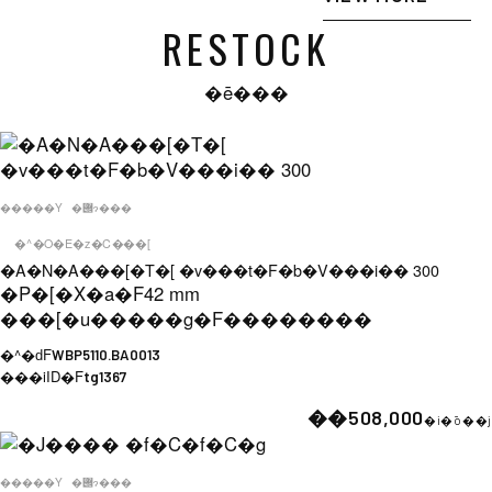
RESTOCK
�ē���
�����Y
�݌ɂ���
�^�O�E�z�C���[
�A�N�A���[�T�[ �v���t�F�b�V���i�� 300
�P�[�X�a�F
42 mm
���[�u�����g�F
��������
�^�ԁF
WBP5110.BA0013
���iID�F
tg1367
��508,000
�i�ō��j
�����Y
�݌ɂ���