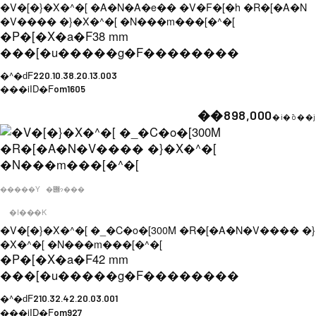
�V�[�}�X�^�[ �A�N�A�e�� �V�F�[�h �R�[�A�N
�V���� �}�X�^�[ �N���m���[�^�[
�P�[�X�a�F
38 mm
���[�u�����g�F
��������
�^�ԁF
220.10.38.20.13.003
���iID�F
om1605
��898,000
�i�ō��j
�����Y
�݌ɂ���
�I���K
�V�[�}�X�^�[ �_�C�o�[300M �R�[�A�N�V���� �}
�X�^�[ �N���m���[�^�[
�P�[�X�a�F
42 mm
���[�u�����g�F
��������
�^�ԁF
210.32.42.20.03.001
���iID�F
om927