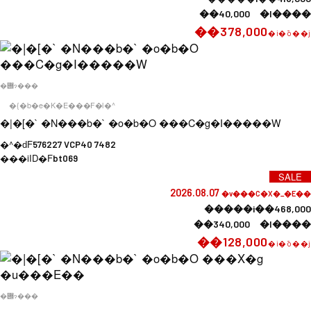
��40,000 �l����
��378,000
�i�ō��j
�݌ɂ���
�{�b�e�K�E���F�l�^
�|�[�` �N���b�` �o�b�O ���C�g�I�����W
�^�ԁF
576227 VCP40 7482
���iID�F
bt069
SALE
2026.08.07
�v���C�X�_�E��
�����i��468,000
��340,000 �l����
��128,000
�i�ō��j
�݌ɂ���