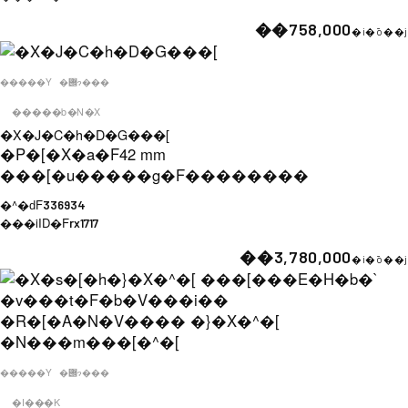
��758,000
�i�ō��j
�����Y
�݌ɂ���
�����b�N�X
�X�J�C�h�D�G���[
�P�[�X�a�F
42 mm
���[�u�����g�F
��������
�^�ԁF
336934
���iID�F
rx1717
��3,780,000
�i�ō��j
�����Y
�݌ɂ���
�I���K