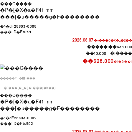
���C����
�P�[�X�a�F
41 mm
���[�u�����g�F
��������
�^�ԁF
28603-0008
���iID�F
tu771
2026.08.07
�v���C�X�_�E��
�����i��638,000
��10,000 �l����
��628,000
�i�ō��j
�����Y
�݌ɂ���
�`���[�_�[(�`���[�h��)
���C����
�P�[�X�a�F
41 mm
���[�u�����g�F
��������
�^�ԁF
28603-0002
���iID�F
tu502
2026.08.07
�v���C�X�_�E��