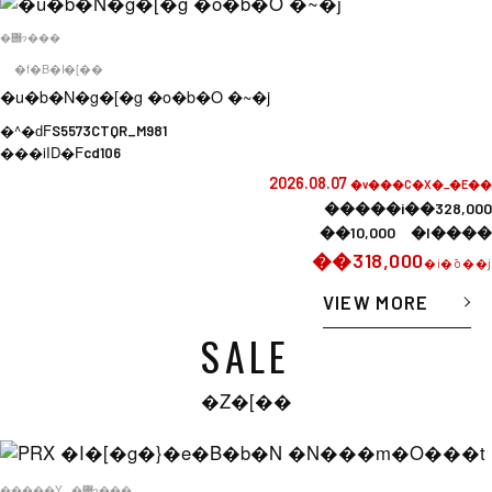
�݌ɂ���
�f�B�I�[��
�u�b�N�g�[�g �o�b�O �~�j
�^�ԁF
S5573CTQR_M981
���iID�F
cd106
2026.08.07
�v���C�X�_�E��
�����i��328,000
��10,000 �l����
��318,000
�i�ō��j
VIEW MORE
SALE
�Z�[��
�����Y
�݌ɂ���