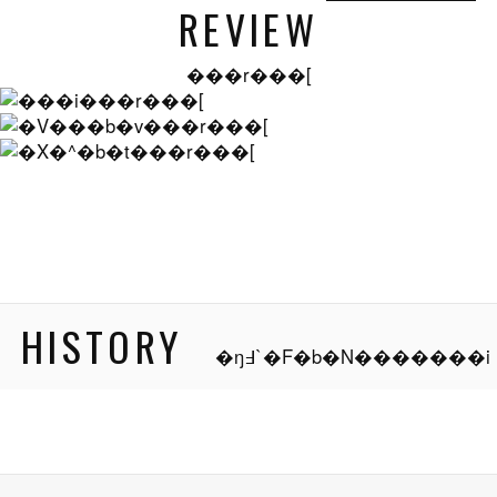
REVIEW
���r���[
HISTORY
�ŋ߃`�F�b�N�������i