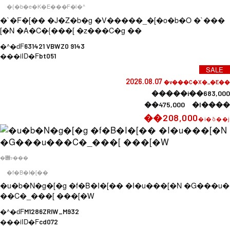
�{�b�e�K�E���F�l�^
�`�F�[�� �J�Z�b�g �V�����_�[�o�b�O �`���
[�N �A�C�{���[ �z���C�g ��
�^�ԁF
631421 VBWZ0 9143
���iID�F
bt051
SALE
2026.08.07
�v���C�X�_�E��
�����i��683,000
��475,000 �l����
��208,000
�i�ō��j
�݌ɂ���
�f�B�I�[��
�u�b�N�g�[�g �f�B�I�[�� �I�u���[�N �G���u�
��C�_���[ ���[�W
�^�ԁF
M1286ZRIW_M932
���iID�F
cd072