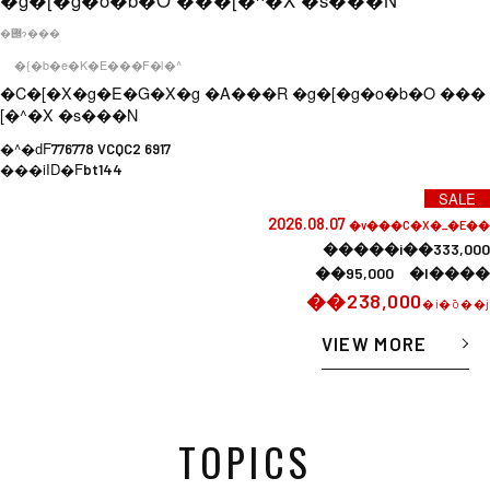
�݌ɂ���
�{�b�e�K�E���F�l�^
�C�[�X�g�E�G�X�g �A���R �g�[�g�o�b�O ���
[�^�X �s���N
�^�ԁF
776778 VCQC2 6917
���iID�F
bt144
SALE
2026.08.07
�v���C�X�_�E��
�����i��333,000
��95,000 �l����
��238,000
�i�ō��j
VIEW MORE
TOPICS