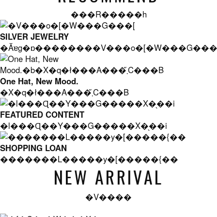
���R�����h
SILVER JEWELRY
�Ăɐg�ɒ��������V���o�[�W���G���
One Hat, New Mood.
�X�q�ł���A���܂̋C���B
FEATURED CONTENT
�l���Ɋ��Y���G�����X�̖��i
SHOPPING LOAN
�������L�����y�[�����{��
NEW ARRIVAL
�V����