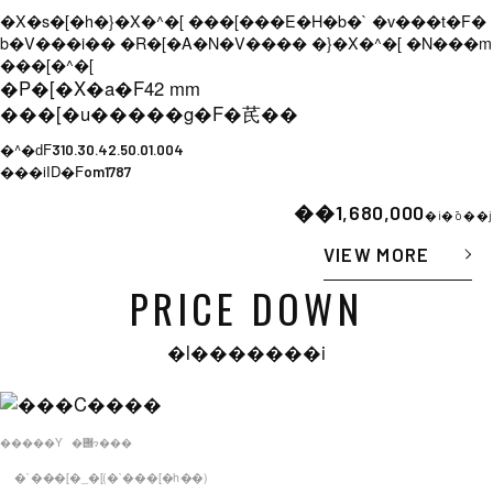
�X�s�[�h�}�X�^�[ ���[���E�H�b�` �v���t�F�
b�V���i�� �R�[�A�N�V���� �}�X�^�[ �N���m
���[�^�[
�P�[�X�a�F
42 mm
���[�u�����g�F
�芪��
�^�ԁF
310.30.42.50.01.004
���iID�F
om1787
��1,680,000
�i�ō��j
VIEW MORE
PRICE DOWN
�l�������i
�����Y
�݌ɂ���
�`���[�_�[(�`���[�h��)