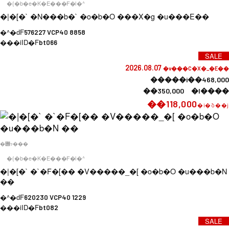
�{�b�e�K�E���F�l�^
�|�[�` �N���b�` �o�b�O ���X�g �u���E��
�^�ԁF
576227 VCP40 8858
���iID�F
bt066
SALE
2026.08.07
�v���C�X�_�E��
�����i��468,000
��350,000 �l����
��118,000
�i�ō��j
�݌ɂ���
�{�b�e�K�E���F�l�^
�|�[�` �`�F�[�� �V�����_�[ �o�b�O �u���b�N
��
�^�ԁF
620230 VCP40 1229
���iID�F
bt082
SALE