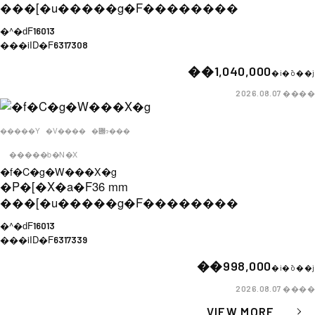
���[�u�����g�F
��������
�^�ԁF
16013
���iID�F
6317308
��1,040,000
�i�ō��j
����
2026.08.07
�����Y
�V����
�݌ɂ���
�����b�N�X
�f�C�g�W���X�g
�P�[�X�a�F
36 mm
���[�u�����g�F
��������
�^�ԁF
16013
���iID�F
6317339
��998,000
�i�ō��j
����
2026.08.07
VIEW MORE